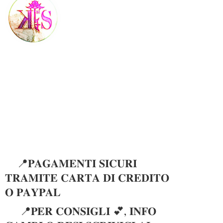
📍𝐏𝐀𝐆𝐀𝐌𝐄𝐍𝐓𝐈 𝐒𝐈𝐂𝐔𝐑𝐈
𝐓𝐑𝐀𝐌𝐈𝐓𝐄 𝐂𝐀𝐑𝐓𝐀 𝐃𝐈 𝐂𝐑𝐄𝐃𝐈𝐓𝐎
𝐎 𝐏𝐀𝐘𝐏𝐀𝐋
📍𝐏𝐄𝐑 𝐂𝐎𝐍𝐒𝐈𝐆𝐋𝐈 💕, 𝐈𝐍𝐅𝐎