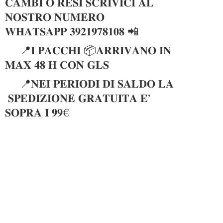
𝐂𝐀𝐌𝐁𝐈 𝐎 𝐑𝐄𝐒𝐈 𝐒𝐂𝐑𝐈𝐕𝐈𝐂𝐈 𝐀𝐋
𝐍𝐎𝐒𝐓𝐑𝐎 𝐍𝐔𝐌𝐄𝐑𝐎
𝐖𝐇𝐀𝐓𝐒𝐀𝐏𝐏 𝟑𝟗𝟐𝟏𝟗𝟕𝟖𝟏𝟎𝟖 📲
📍𝐈 𝐏𝐀𝐂𝐂𝐇𝐈 📦𝐀𝐑𝐑𝐈𝐕𝐀𝐍𝐎 𝐈𝐍
𝐌𝐀𝐗 𝟒𝟖 𝐇 𝐂𝐎𝐍 𝐆𝐋𝐒
📍𝐍𝐄𝐈 𝐏𝐄𝐑𝐈𝐎𝐃𝐈 𝐃𝐈 𝐒𝐀𝐋𝐃𝐎 𝐋𝐀
𝐒𝐏𝐄𝐃𝐈𝐙𝐈𝐎𝐍𝐄 𝐆𝐑𝐀𝐓𝐔𝐈𝐓𝐀 𝐄’
𝐒𝐎𝐏𝐑𝐀 𝐈 𝟗𝟗€