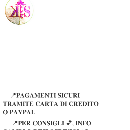
📍𝐏𝐀𝐆𝐀𝐌𝐄𝐍𝐓𝐈 𝐒𝐈𝐂𝐔𝐑𝐈
𝐓𝐑𝐀𝐌𝐈𝐓𝐄 𝐂𝐀𝐑𝐓𝐀 𝐃𝐈 𝐂𝐑𝐄𝐃𝐈𝐓𝐎
𝐎 𝐏𝐀𝐘𝐏𝐀𝐋
📍𝐏𝐄𝐑 𝐂𝐎𝐍𝐒𝐈𝐆𝐋𝐈 💕, 𝐈𝐍𝐅𝐎