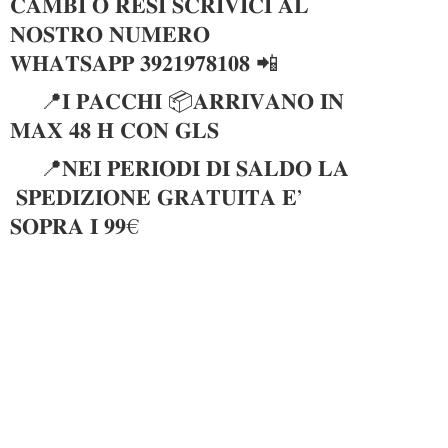
𝐂𝐀𝐌𝐁𝐈 𝐎 𝐑𝐄𝐒𝐈 𝐒𝐂𝐑𝐈𝐕𝐈𝐂𝐈 𝐀𝐋
𝐍𝐎𝐒𝐓𝐑𝐎 𝐍𝐔𝐌𝐄𝐑𝐎
𝐖𝐇𝐀𝐓𝐒𝐀𝐏𝐏 𝟑𝟗𝟐𝟏𝟗𝟕𝟖𝟏𝟎𝟖 📲
📍𝐈 𝐏𝐀𝐂𝐂𝐇𝐈 📦𝐀𝐑𝐑𝐈𝐕𝐀𝐍𝐎 𝐈𝐍
𝐌𝐀𝐗 𝟒𝟖 𝐇 𝐂𝐎𝐍 𝐆𝐋𝐒
📍𝐍𝐄𝐈 𝐏𝐄𝐑𝐈𝐎𝐃𝐈 𝐃𝐈 𝐒𝐀𝐋𝐃𝐎 𝐋𝐀
𝐒𝐏𝐄𝐃𝐈𝐙𝐈𝐎𝐍𝐄 𝐆𝐑𝐀𝐓𝐔𝐈𝐓𝐀 𝐄’
𝐒𝐎𝐏𝐑𝐀 𝐈 𝟗𝟗€