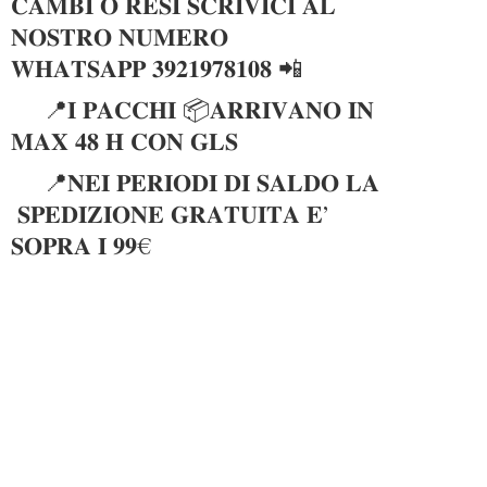
𝐂𝐀𝐌𝐁𝐈 𝐎 𝐑𝐄𝐒𝐈 𝐒𝐂𝐑𝐈𝐕𝐈𝐂𝐈 𝐀𝐋
𝐍𝐎𝐒𝐓𝐑𝐎 𝐍𝐔𝐌𝐄𝐑𝐎
𝐖𝐇𝐀𝐓𝐒𝐀𝐏𝐏 𝟑𝟗𝟐𝟏𝟗𝟕𝟖𝟏𝟎𝟖 📲
📍𝐈 𝐏𝐀𝐂𝐂𝐇𝐈 📦𝐀𝐑𝐑𝐈𝐕𝐀𝐍𝐎 𝐈𝐍
𝐌𝐀𝐗 𝟒𝟖 𝐇 𝐂𝐎𝐍 𝐆𝐋𝐒
📍𝐍𝐄𝐈 𝐏𝐄𝐑𝐈𝐎𝐃𝐈 𝐃𝐈 𝐒𝐀𝐋𝐃𝐎 𝐋𝐀
𝐒𝐏𝐄𝐃𝐈𝐙𝐈𝐎𝐍𝐄 𝐆𝐑𝐀𝐓𝐔𝐈𝐓𝐀 𝐄’
𝐒𝐎𝐏𝐑𝐀 𝐈 𝟗𝟗€