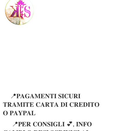
📍𝐏𝐀𝐆𝐀𝐌𝐄𝐍𝐓𝐈 𝐒𝐈𝐂𝐔𝐑𝐈
𝐓𝐑𝐀𝐌𝐈𝐓𝐄 𝐂𝐀𝐑𝐓𝐀 𝐃𝐈 𝐂𝐑𝐄𝐃𝐈𝐓𝐎
𝐎 𝐏𝐀𝐘𝐏𝐀𝐋
📍𝐏𝐄𝐑 𝐂𝐎𝐍𝐒𝐈𝐆𝐋𝐈 💕, 𝐈𝐍𝐅𝐎