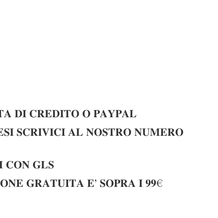
𝐀 𝐃𝐈 𝐂𝐑𝐄𝐃𝐈𝐓𝐎 𝐎 𝐏𝐀𝐘𝐏𝐀𝐋
𝐈 𝐒𝐂𝐑𝐈𝐕𝐈𝐂𝐈 𝐀𝐋 𝐍𝐎𝐒𝐓𝐑𝐎 𝐍𝐔𝐌𝐄𝐑𝐎
 𝐂𝐎𝐍 𝐆𝐋𝐒
𝐎𝐍𝐄 𝐆𝐑𝐀𝐓𝐔𝐈𝐓𝐀 𝐄’ 𝐒𝐎𝐏𝐑𝐀 𝐈 𝟗𝟗€