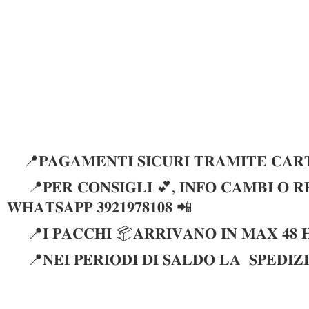
📍𝐏𝐀𝐆𝐀𝐌𝐄𝐍𝐓𝐈 𝐒𝐈𝐂𝐔𝐑𝐈 𝐓𝐑𝐀𝐌𝐈𝐓𝐄 𝐂𝐀𝐑𝐓
📍𝐏𝐄𝐑 𝐂𝐎𝐍𝐒𝐈𝐆𝐋𝐈 💕, 𝐈𝐍𝐅𝐎 𝐂𝐀𝐌𝐁𝐈 𝐎 𝐑𝐄
𝐖𝐇𝐀𝐓𝐒𝐀𝐏𝐏 𝟑𝟗𝟐𝟏𝟗𝟕𝟖𝟏𝟎𝟖 📲
📍𝐈 𝐏𝐀𝐂𝐂𝐇𝐈 📦𝐀𝐑𝐑𝐈𝐕𝐀𝐍𝐎 𝐈𝐍 𝐌𝐀𝐗 𝟒𝟖 
📍𝐍𝐄𝐈 𝐏𝐄𝐑𝐈𝐎𝐃𝐈 𝐃𝐈 𝐒𝐀𝐋𝐃𝐎 𝐋𝐀 𝐒𝐏𝐄𝐃𝐈𝐙𝐈