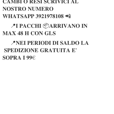
𝐂𝐀𝐌𝐁𝐈 𝐎 𝐑𝐄𝐒𝐈 𝐒𝐂𝐑𝐈𝐕𝐈𝐂𝐈 𝐀𝐋
𝐍𝐎𝐒𝐓𝐑𝐎 𝐍𝐔𝐌𝐄𝐑𝐎
𝐖𝐇𝐀𝐓𝐒𝐀𝐏𝐏 𝟑𝟗𝟐𝟏𝟗𝟕𝟖𝟏𝟎𝟖 📲
📍𝐈 𝐏𝐀𝐂𝐂𝐇𝐈 📦𝐀𝐑𝐑𝐈𝐕𝐀𝐍𝐎 𝐈𝐍
𝐌𝐀𝐗 𝟒𝟖 𝐇 𝐂𝐎𝐍 𝐆𝐋𝐒
📍𝐍𝐄𝐈 𝐏𝐄𝐑𝐈𝐎𝐃𝐈 𝐃𝐈 𝐒𝐀𝐋𝐃𝐎 𝐋𝐀
𝐒𝐏𝐄𝐃𝐈𝐙𝐈𝐎𝐍𝐄 𝐆𝐑𝐀𝐓𝐔𝐈𝐓𝐀 𝐄’
𝐒𝐎𝐏𝐑𝐀 𝐈 𝟗𝟗€