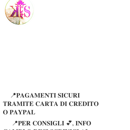
📍𝐏𝐀𝐆𝐀𝐌𝐄𝐍𝐓𝐈 𝐒𝐈𝐂𝐔𝐑𝐈
𝐓𝐑𝐀𝐌𝐈𝐓𝐄 𝐂𝐀𝐑𝐓𝐀 𝐃𝐈 𝐂𝐑𝐄𝐃𝐈𝐓𝐎
𝐎 𝐏𝐀𝐘𝐏𝐀𝐋
📍𝐏𝐄𝐑 𝐂𝐎𝐍𝐒𝐈𝐆𝐋𝐈 💕, 𝐈𝐍𝐅𝐎