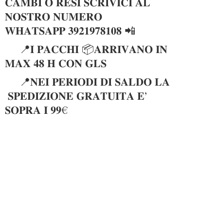
𝐂𝐀𝐌𝐁𝐈 𝐎 𝐑𝐄𝐒𝐈 𝐒𝐂𝐑𝐈𝐕𝐈𝐂𝐈 𝐀𝐋
𝐍𝐎𝐒𝐓𝐑𝐎 𝐍𝐔𝐌𝐄𝐑𝐎
𝐖𝐇𝐀𝐓𝐒𝐀𝐏𝐏 𝟑𝟗𝟐𝟏𝟗𝟕𝟖𝟏𝟎𝟖 📲
📍𝐈 𝐏𝐀𝐂𝐂𝐇𝐈 📦𝐀𝐑𝐑𝐈𝐕𝐀𝐍𝐎 𝐈𝐍
𝐌𝐀𝐗 𝟒𝟖 𝐇 𝐂𝐎𝐍 𝐆𝐋𝐒
📍𝐍𝐄𝐈 𝐏𝐄𝐑𝐈𝐎𝐃𝐈 𝐃𝐈 𝐒𝐀𝐋𝐃𝐎 𝐋𝐀
𝐒𝐏𝐄𝐃𝐈𝐙𝐈𝐎𝐍𝐄 𝐆𝐑𝐀𝐓𝐔𝐈𝐓𝐀 𝐄’
𝐒𝐎𝐏𝐑𝐀 𝐈 𝟗𝟗€