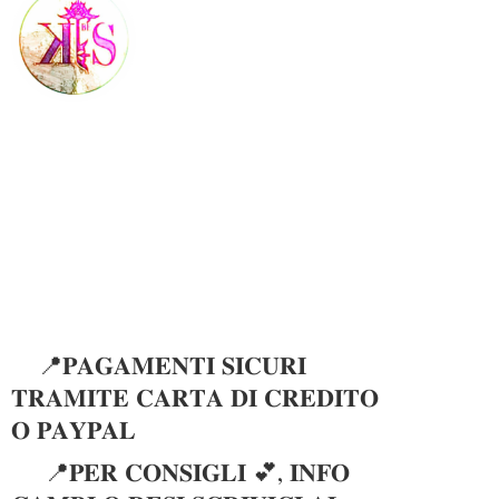
📍𝐏𝐀𝐆𝐀𝐌𝐄𝐍𝐓𝐈 𝐒𝐈𝐂𝐔𝐑𝐈
𝐓𝐑𝐀𝐌𝐈𝐓𝐄 𝐂𝐀𝐑𝐓𝐀 𝐃𝐈 𝐂𝐑𝐄𝐃𝐈𝐓𝐎
𝐎 𝐏𝐀𝐘𝐏𝐀𝐋
📍𝐏𝐄𝐑 𝐂𝐎𝐍𝐒𝐈𝐆𝐋𝐈 💕, 𝐈𝐍𝐅𝐎