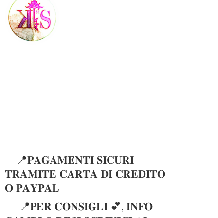
📍𝐏𝐀𝐆𝐀𝐌𝐄𝐍𝐓𝐈 𝐒𝐈𝐂𝐔𝐑𝐈
𝐓𝐑𝐀𝐌𝐈𝐓𝐄 𝐂𝐀𝐑𝐓𝐀 𝐃𝐈 𝐂𝐑𝐄𝐃𝐈𝐓𝐎
𝐎 𝐏𝐀𝐘𝐏𝐀𝐋
📍𝐏𝐄𝐑 𝐂𝐎𝐍𝐒𝐈𝐆𝐋𝐈 💕, 𝐈𝐍𝐅𝐎