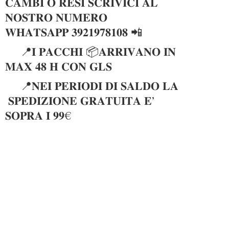
𝐂𝐀𝐌𝐁𝐈 𝐎 𝐑𝐄𝐒𝐈 𝐒𝐂𝐑𝐈𝐕𝐈𝐂𝐈 𝐀𝐋
𝐍𝐎𝐒𝐓𝐑𝐎 𝐍𝐔𝐌𝐄𝐑𝐎
𝐖𝐇𝐀𝐓𝐒𝐀𝐏𝐏 𝟑𝟗𝟐𝟏𝟗𝟕𝟖𝟏𝟎𝟖 📲
📍𝐈 𝐏𝐀𝐂𝐂𝐇𝐈 📦𝐀𝐑𝐑𝐈𝐕𝐀𝐍𝐎 𝐈𝐍
𝐌𝐀𝐗 𝟒𝟖 𝐇 𝐂𝐎𝐍 𝐆𝐋𝐒
📍𝐍𝐄𝐈 𝐏𝐄𝐑𝐈𝐎𝐃𝐈 𝐃𝐈 𝐒𝐀𝐋𝐃𝐎 𝐋𝐀
𝐒𝐏𝐄𝐃𝐈𝐙𝐈𝐎𝐍𝐄 𝐆𝐑𝐀𝐓𝐔𝐈𝐓𝐀 𝐄’
𝐒𝐎𝐏𝐑𝐀 𝐈 𝟗𝟗€