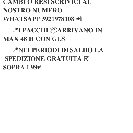
𝐂𝐀𝐌𝐁𝐈 𝐎 𝐑𝐄𝐒𝐈 𝐒𝐂𝐑𝐈𝐕𝐈𝐂𝐈 𝐀𝐋
𝐍𝐎𝐒𝐓𝐑𝐎 𝐍𝐔𝐌𝐄𝐑𝐎
𝐖𝐇𝐀𝐓𝐒𝐀𝐏𝐏 𝟑𝟗𝟐𝟏𝟗𝟕𝟖𝟏𝟎𝟖 📲
📍𝐈 𝐏𝐀𝐂𝐂𝐇𝐈 📦𝐀𝐑𝐑𝐈𝐕𝐀𝐍𝐎 𝐈𝐍
𝐌𝐀𝐗 𝟒𝟖 𝐇 𝐂𝐎𝐍 𝐆𝐋𝐒
📍𝐍𝐄𝐈 𝐏𝐄𝐑𝐈𝐎𝐃𝐈 𝐃𝐈 𝐒𝐀𝐋𝐃𝐎 𝐋𝐀
𝐒𝐏𝐄𝐃𝐈𝐙𝐈𝐎𝐍𝐄 𝐆𝐑𝐀𝐓𝐔𝐈𝐓𝐀 𝐄’
𝐒𝐎𝐏𝐑𝐀 𝐈 𝟗𝟗€