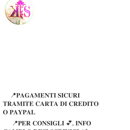
📍𝐏𝐀𝐆𝐀𝐌𝐄𝐍𝐓𝐈 𝐒𝐈𝐂𝐔𝐑𝐈
𝐓𝐑𝐀𝐌𝐈𝐓𝐄 𝐂𝐀𝐑𝐓𝐀 𝐃𝐈 𝐂𝐑𝐄𝐃𝐈𝐓𝐎
𝐎 𝐏𝐀𝐘𝐏𝐀𝐋
📍𝐏𝐄𝐑 𝐂𝐎𝐍𝐒𝐈𝐆𝐋𝐈 💕, 𝐈𝐍𝐅𝐎