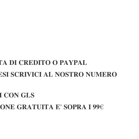
𝐀 𝐃𝐈 𝐂𝐑𝐄𝐃𝐈𝐓𝐎 𝐎 𝐏𝐀𝐘𝐏𝐀𝐋
𝐈 𝐒𝐂𝐑𝐈𝐕𝐈𝐂𝐈 𝐀𝐋 𝐍𝐎𝐒𝐓𝐑𝐎 𝐍𝐔𝐌𝐄𝐑𝐎
 𝐂𝐎𝐍 𝐆𝐋𝐒
𝐎𝐍𝐄 𝐆𝐑𝐀𝐓𝐔𝐈𝐓𝐀 𝐄’ 𝐒𝐎𝐏𝐑𝐀 𝐈 𝟗𝟗€