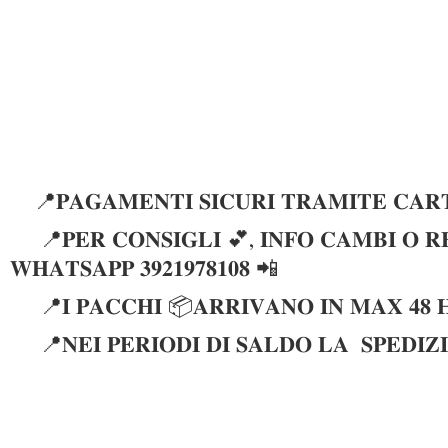
📍𝐏𝐀𝐆𝐀𝐌𝐄𝐍𝐓𝐈 𝐒𝐈𝐂𝐔𝐑𝐈 𝐓𝐑𝐀𝐌𝐈𝐓𝐄 𝐂𝐀𝐑𝐓
📍𝐏𝐄𝐑 𝐂𝐎𝐍𝐒𝐈𝐆𝐋𝐈 💕, 𝐈𝐍𝐅𝐎 𝐂𝐀𝐌𝐁𝐈 𝐎 𝐑𝐄
𝐖𝐇𝐀𝐓𝐒𝐀𝐏𝐏 𝟑𝟗𝟐𝟏𝟗𝟕𝟖𝟏𝟎𝟖 📲
📍𝐈 𝐏𝐀𝐂𝐂𝐇𝐈 📦𝐀𝐑𝐑𝐈𝐕𝐀𝐍𝐎 𝐈𝐍 𝐌𝐀𝐗 𝟒𝟖 
📍𝐍𝐄𝐈 𝐏𝐄𝐑𝐈𝐎𝐃𝐈 𝐃𝐈 𝐒𝐀𝐋𝐃𝐎 𝐋𝐀 𝐒𝐏𝐄𝐃𝐈𝐙𝐈