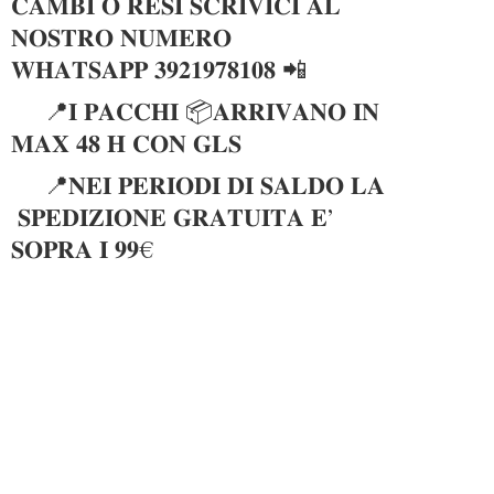
𝐂𝐀𝐌𝐁𝐈 𝐎 𝐑𝐄𝐒𝐈 𝐒𝐂𝐑𝐈𝐕𝐈𝐂𝐈 𝐀𝐋
𝐍𝐎𝐒𝐓𝐑𝐎 𝐍𝐔𝐌𝐄𝐑𝐎
𝐖𝐇𝐀𝐓𝐒𝐀𝐏𝐏 𝟑𝟗𝟐𝟏𝟗𝟕𝟖𝟏𝟎𝟖 📲
📍𝐈 𝐏𝐀𝐂𝐂𝐇𝐈 📦𝐀𝐑𝐑𝐈𝐕𝐀𝐍𝐎 𝐈𝐍
𝐌𝐀𝐗 𝟒𝟖 𝐇 𝐂𝐎𝐍 𝐆𝐋𝐒
📍𝐍𝐄𝐈 𝐏𝐄𝐑𝐈𝐎𝐃𝐈 𝐃𝐈 𝐒𝐀𝐋𝐃𝐎 𝐋𝐀
𝐒𝐏𝐄𝐃𝐈𝐙𝐈𝐎𝐍𝐄 𝐆𝐑𝐀𝐓𝐔𝐈𝐓𝐀 𝐄’
𝐒𝐎𝐏𝐑𝐀 𝐈 𝟗𝟗€