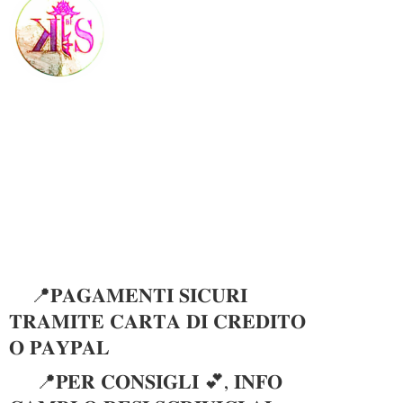
📍𝐏𝐀𝐆𝐀𝐌𝐄𝐍𝐓𝐈 𝐒𝐈𝐂𝐔𝐑𝐈
𝐓𝐑𝐀𝐌𝐈𝐓𝐄 𝐂𝐀𝐑𝐓𝐀 𝐃𝐈 𝐂𝐑𝐄𝐃𝐈𝐓𝐎
𝐎 𝐏𝐀𝐘𝐏𝐀𝐋
📍𝐏𝐄𝐑 𝐂𝐎𝐍𝐒𝐈𝐆𝐋𝐈 💕, 𝐈𝐍𝐅𝐎