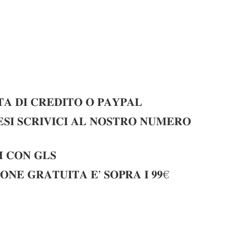
𝐀 𝐃𝐈 𝐂𝐑𝐄𝐃𝐈𝐓𝐎 𝐎 𝐏𝐀𝐘𝐏𝐀𝐋
𝐈 𝐒𝐂𝐑𝐈𝐕𝐈𝐂𝐈 𝐀𝐋 𝐍𝐎𝐒𝐓𝐑𝐎 𝐍𝐔𝐌𝐄𝐑𝐎
 𝐂𝐎𝐍 𝐆𝐋𝐒
𝐎𝐍𝐄 𝐆𝐑𝐀𝐓𝐔𝐈𝐓𝐀 𝐄’ 𝐒𝐎𝐏𝐑𝐀 𝐈 𝟗𝟗€