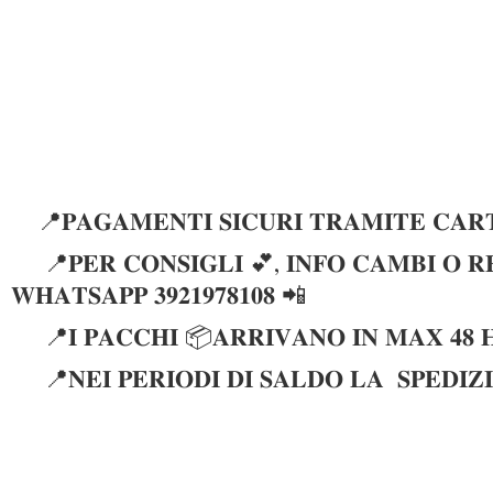
📍𝐏𝐀𝐆𝐀𝐌𝐄𝐍𝐓𝐈 𝐒𝐈𝐂𝐔𝐑𝐈 𝐓𝐑𝐀𝐌𝐈𝐓𝐄 𝐂𝐀𝐑𝐓
📍𝐏𝐄𝐑 𝐂𝐎𝐍𝐒𝐈𝐆𝐋𝐈 💕, 𝐈𝐍𝐅𝐎 𝐂𝐀𝐌𝐁𝐈 𝐎 𝐑𝐄
𝐖𝐇𝐀𝐓𝐒𝐀𝐏𝐏 𝟑𝟗𝟐𝟏𝟗𝟕𝟖𝟏𝟎𝟖 📲
📍𝐈 𝐏𝐀𝐂𝐂𝐇𝐈 📦𝐀𝐑𝐑𝐈𝐕𝐀𝐍𝐎 𝐈𝐍 𝐌𝐀𝐗 𝟒𝟖 
📍𝐍𝐄𝐈 𝐏𝐄𝐑𝐈𝐎𝐃𝐈 𝐃𝐈 𝐒𝐀𝐋𝐃𝐎 𝐋𝐀 𝐒𝐏𝐄𝐃𝐈𝐙𝐈