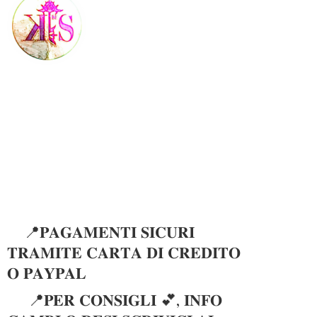
📍𝐏𝐀𝐆𝐀𝐌𝐄𝐍𝐓𝐈 𝐒𝐈𝐂𝐔𝐑𝐈
𝐓𝐑𝐀𝐌𝐈𝐓𝐄 𝐂𝐀𝐑𝐓𝐀 𝐃𝐈 𝐂𝐑𝐄𝐃𝐈𝐓𝐎
𝐎 𝐏𝐀𝐘𝐏𝐀𝐋
📍𝐏𝐄𝐑 𝐂𝐎𝐍𝐒𝐈𝐆𝐋𝐈 💕, 𝐈𝐍𝐅𝐎