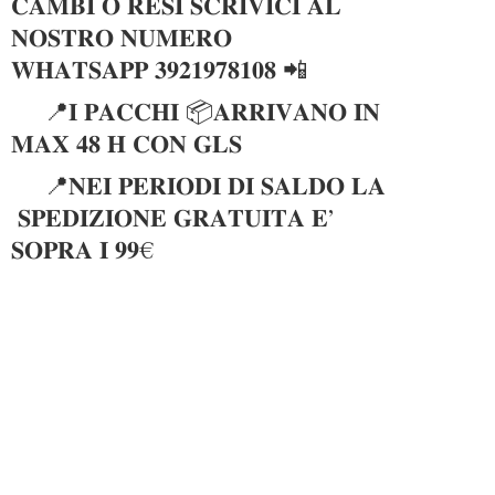
𝐂𝐀𝐌𝐁𝐈 𝐎 𝐑𝐄𝐒𝐈 𝐒𝐂𝐑𝐈𝐕𝐈𝐂𝐈 𝐀𝐋
𝐍𝐎𝐒𝐓𝐑𝐎 𝐍𝐔𝐌𝐄𝐑𝐎
𝐖𝐇𝐀𝐓𝐒𝐀𝐏𝐏 𝟑𝟗𝟐𝟏𝟗𝟕𝟖𝟏𝟎𝟖 📲
📍𝐈 𝐏𝐀𝐂𝐂𝐇𝐈 📦𝐀𝐑𝐑𝐈𝐕𝐀𝐍𝐎 𝐈𝐍
𝐌𝐀𝐗 𝟒𝟖 𝐇 𝐂𝐎𝐍 𝐆𝐋𝐒
📍𝐍𝐄𝐈 𝐏𝐄𝐑𝐈𝐎𝐃𝐈 𝐃𝐈 𝐒𝐀𝐋𝐃𝐎 𝐋𝐀
𝐒𝐏𝐄𝐃𝐈𝐙𝐈𝐎𝐍𝐄 𝐆𝐑𝐀𝐓𝐔𝐈𝐓𝐀 𝐄’
𝐒𝐎𝐏𝐑𝐀 𝐈 𝟗𝟗€