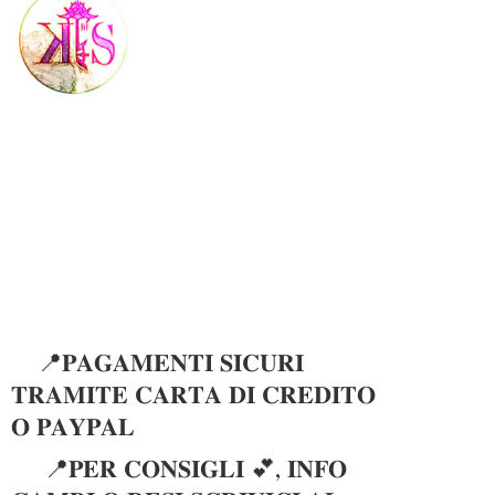
📍𝐏𝐀𝐆𝐀𝐌𝐄𝐍𝐓𝐈 𝐒𝐈𝐂𝐔𝐑𝐈
𝐓𝐑𝐀𝐌𝐈𝐓𝐄 𝐂𝐀𝐑𝐓𝐀 𝐃𝐈 𝐂𝐑𝐄𝐃𝐈𝐓𝐎
𝐎 𝐏𝐀𝐘𝐏𝐀𝐋
📍𝐏𝐄𝐑 𝐂𝐎𝐍𝐒𝐈𝐆𝐋𝐈 💕, 𝐈𝐍𝐅𝐎