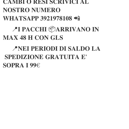
𝐂𝐀𝐌𝐁𝐈 𝐎 𝐑𝐄𝐒𝐈 𝐒𝐂𝐑𝐈𝐕𝐈𝐂𝐈 𝐀𝐋
𝐍𝐎𝐒𝐓𝐑𝐎 𝐍𝐔𝐌𝐄𝐑𝐎
𝐖𝐇𝐀𝐓𝐒𝐀𝐏𝐏 𝟑𝟗𝟐𝟏𝟗𝟕𝟖𝟏𝟎𝟖 📲
📍𝐈 𝐏𝐀𝐂𝐂𝐇𝐈 📦𝐀𝐑𝐑𝐈𝐕𝐀𝐍𝐎 𝐈𝐍
𝐌𝐀𝐗 𝟒𝟖 𝐇 𝐂𝐎𝐍 𝐆𝐋𝐒
📍𝐍𝐄𝐈 𝐏𝐄𝐑𝐈𝐎𝐃𝐈 𝐃𝐈 𝐒𝐀𝐋𝐃𝐎 𝐋𝐀
𝐒𝐏𝐄𝐃𝐈𝐙𝐈𝐎𝐍𝐄 𝐆𝐑𝐀𝐓𝐔𝐈𝐓𝐀 𝐄’
𝐒𝐎𝐏𝐑𝐀 𝐈 𝟗𝟗€