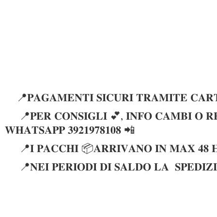
📍𝐏𝐀𝐆𝐀𝐌𝐄𝐍𝐓𝐈 𝐒𝐈𝐂𝐔𝐑𝐈 𝐓𝐑𝐀𝐌𝐈𝐓𝐄 𝐂𝐀𝐑𝐓
📍𝐏𝐄𝐑 𝐂𝐎𝐍𝐒𝐈𝐆𝐋𝐈 💕, 𝐈𝐍𝐅𝐎 𝐂𝐀𝐌𝐁𝐈 𝐎 𝐑𝐄
𝐖𝐇𝐀𝐓𝐒𝐀𝐏𝐏 𝟑𝟗𝟐𝟏𝟗𝟕𝟖𝟏𝟎𝟖 📲
📍𝐈 𝐏𝐀𝐂𝐂𝐇𝐈 📦𝐀𝐑𝐑𝐈𝐕𝐀𝐍𝐎 𝐈𝐍 𝐌𝐀𝐗 𝟒𝟖 
📍𝐍𝐄𝐈 𝐏𝐄𝐑𝐈𝐎𝐃𝐈 𝐃𝐈 𝐒𝐀𝐋𝐃𝐎 𝐋𝐀 𝐒𝐏𝐄𝐃𝐈𝐙𝐈