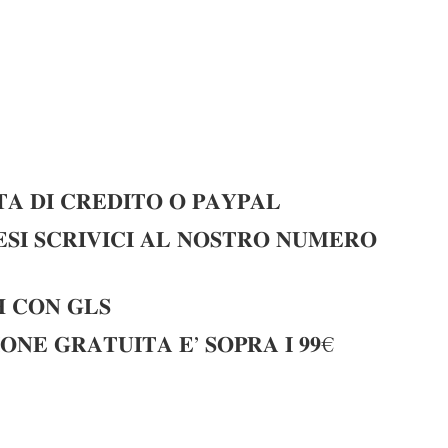
𝐀 𝐃𝐈 𝐂𝐑𝐄𝐃𝐈𝐓𝐎 𝐎 𝐏𝐀𝐘𝐏𝐀𝐋
𝐈 𝐒𝐂𝐑𝐈𝐕𝐈𝐂𝐈 𝐀𝐋 𝐍𝐎𝐒𝐓𝐑𝐎 𝐍𝐔𝐌𝐄𝐑𝐎
 𝐂𝐎𝐍 𝐆𝐋𝐒
𝐎𝐍𝐄 𝐆𝐑𝐀𝐓𝐔𝐈𝐓𝐀 𝐄’ 𝐒𝐎𝐏𝐑𝐀 𝐈 𝟗𝟗€