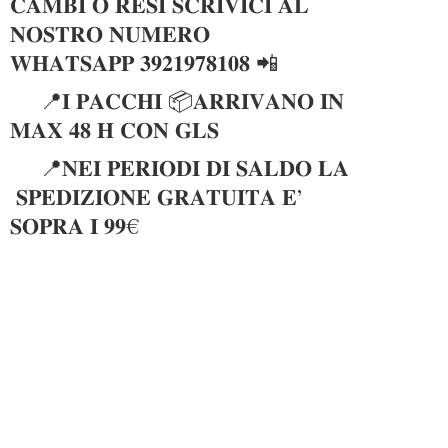
𝐂𝐀𝐌𝐁𝐈 𝐎 𝐑𝐄𝐒𝐈 𝐒𝐂𝐑𝐈𝐕𝐈𝐂𝐈 𝐀𝐋
𝐍𝐎𝐒𝐓𝐑𝐎 𝐍𝐔𝐌𝐄𝐑𝐎
𝐖𝐇𝐀𝐓𝐒𝐀𝐏𝐏 𝟑𝟗𝟐𝟏𝟗𝟕𝟖𝟏𝟎𝟖 📲
📍𝐈 𝐏𝐀𝐂𝐂𝐇𝐈 📦𝐀𝐑𝐑𝐈𝐕𝐀𝐍𝐎 𝐈𝐍
𝐌𝐀𝐗 𝟒𝟖 𝐇 𝐂𝐎𝐍 𝐆𝐋𝐒
📍𝐍𝐄𝐈 𝐏𝐄𝐑𝐈𝐎𝐃𝐈 𝐃𝐈 𝐒𝐀𝐋𝐃𝐎 𝐋𝐀
𝐒𝐏𝐄𝐃𝐈𝐙𝐈𝐎𝐍𝐄 𝐆𝐑𝐀𝐓𝐔𝐈𝐓𝐀 𝐄’
𝐒𝐎𝐏𝐑𝐀 𝐈 𝟗𝟗€