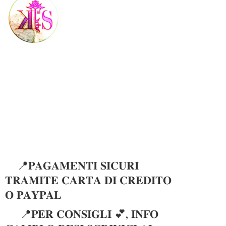
📍𝐏𝐀𝐆𝐀𝐌𝐄𝐍𝐓𝐈 𝐒𝐈𝐂𝐔𝐑𝐈
𝐓𝐑𝐀𝐌𝐈𝐓𝐄 𝐂𝐀𝐑𝐓𝐀 𝐃𝐈 𝐂𝐑𝐄𝐃𝐈𝐓𝐎
𝐎 𝐏𝐀𝐘𝐏𝐀𝐋
📍𝐏𝐄𝐑 𝐂𝐎𝐍𝐒𝐈𝐆𝐋𝐈 💕, 𝐈𝐍𝐅𝐎