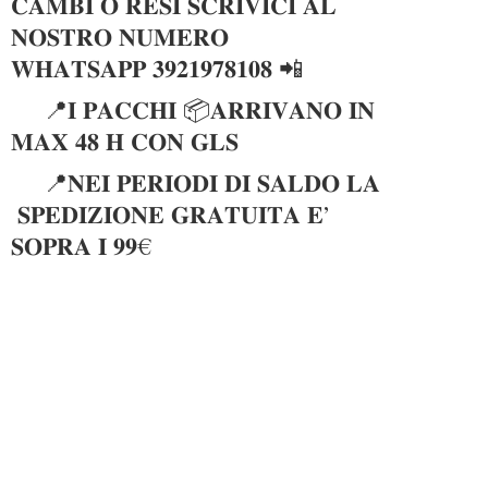
𝐂𝐀𝐌𝐁𝐈 𝐎 𝐑𝐄𝐒𝐈 𝐒𝐂𝐑𝐈𝐕𝐈𝐂𝐈 𝐀𝐋
𝐍𝐎𝐒𝐓𝐑𝐎 𝐍𝐔𝐌𝐄𝐑𝐎
𝐖𝐇𝐀𝐓𝐒𝐀𝐏𝐏 𝟑𝟗𝟐𝟏𝟗𝟕𝟖𝟏𝟎𝟖 📲
📍𝐈 𝐏𝐀𝐂𝐂𝐇𝐈 📦𝐀𝐑𝐑𝐈𝐕𝐀𝐍𝐎 𝐈𝐍
𝐌𝐀𝐗 𝟒𝟖 𝐇 𝐂𝐎𝐍 𝐆𝐋𝐒
📍𝐍𝐄𝐈 𝐏𝐄𝐑𝐈𝐎𝐃𝐈 𝐃𝐈 𝐒𝐀𝐋𝐃𝐎 𝐋𝐀
𝐒𝐏𝐄𝐃𝐈𝐙𝐈𝐎𝐍𝐄 𝐆𝐑𝐀𝐓𝐔𝐈𝐓𝐀 𝐄’
𝐒𝐎𝐏𝐑𝐀 𝐈 𝟗𝟗€