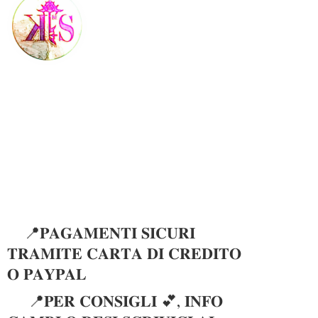
📍𝐏𝐀𝐆𝐀𝐌𝐄𝐍𝐓𝐈 𝐒𝐈𝐂𝐔𝐑𝐈
𝐓𝐑𝐀𝐌𝐈𝐓𝐄 𝐂𝐀𝐑𝐓𝐀 𝐃𝐈 𝐂𝐑𝐄𝐃𝐈𝐓𝐎
𝐎 𝐏𝐀𝐘𝐏𝐀𝐋
📍𝐏𝐄𝐑 𝐂𝐎𝐍𝐒𝐈𝐆𝐋𝐈 💕, 𝐈𝐍𝐅𝐎