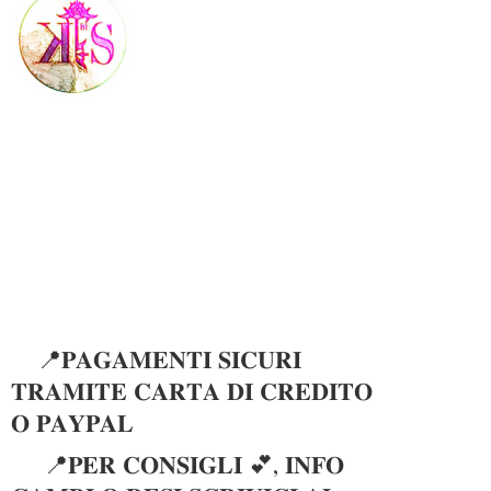
📍𝐏𝐀𝐆𝐀𝐌𝐄𝐍𝐓𝐈 𝐒𝐈𝐂𝐔𝐑𝐈
𝐓𝐑𝐀𝐌𝐈𝐓𝐄 𝐂𝐀𝐑𝐓𝐀 𝐃𝐈 𝐂𝐑𝐄𝐃𝐈𝐓𝐎
𝐎 𝐏𝐀𝐘𝐏𝐀𝐋
📍𝐏𝐄𝐑 𝐂𝐎𝐍𝐒𝐈𝐆𝐋𝐈 💕, 𝐈𝐍𝐅𝐎