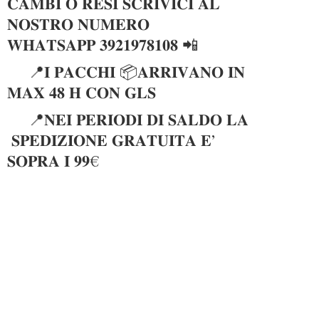
𝐂𝐀𝐌𝐁𝐈 𝐎 𝐑𝐄𝐒𝐈 𝐒𝐂𝐑𝐈𝐕𝐈𝐂𝐈 𝐀𝐋
𝐍𝐎𝐒𝐓𝐑𝐎 𝐍𝐔𝐌𝐄𝐑𝐎
𝐖𝐇𝐀𝐓𝐒𝐀𝐏𝐏 𝟑𝟗𝟐𝟏𝟗𝟕𝟖𝟏𝟎𝟖 📲
📍𝐈 𝐏𝐀𝐂𝐂𝐇𝐈 📦𝐀𝐑𝐑𝐈𝐕𝐀𝐍𝐎 𝐈𝐍
𝐌𝐀𝐗 𝟒𝟖 𝐇 𝐂𝐎𝐍 𝐆𝐋𝐒
📍𝐍𝐄𝐈 𝐏𝐄𝐑𝐈𝐎𝐃𝐈 𝐃𝐈 𝐒𝐀𝐋𝐃𝐎 𝐋𝐀
𝐒𝐏𝐄𝐃𝐈𝐙𝐈𝐎𝐍𝐄 𝐆𝐑𝐀𝐓𝐔𝐈𝐓𝐀 𝐄’
𝐒𝐎𝐏𝐑𝐀 𝐈 𝟗𝟗€