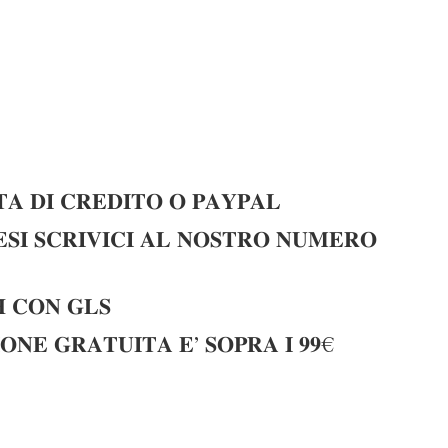
𝐀 𝐃𝐈 𝐂𝐑𝐄𝐃𝐈𝐓𝐎 𝐎 𝐏𝐀𝐘𝐏𝐀𝐋
𝐈 𝐒𝐂𝐑𝐈𝐕𝐈𝐂𝐈 𝐀𝐋 𝐍𝐎𝐒𝐓𝐑𝐎 𝐍𝐔𝐌𝐄𝐑𝐎
 𝐂𝐎𝐍 𝐆𝐋𝐒
𝐎𝐍𝐄 𝐆𝐑𝐀𝐓𝐔𝐈𝐓𝐀 𝐄’ 𝐒𝐎𝐏𝐑𝐀 𝐈 𝟗𝟗€