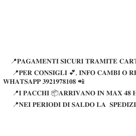
📍𝐏𝐀𝐆𝐀𝐌𝐄𝐍𝐓𝐈 𝐒𝐈𝐂𝐔𝐑𝐈 𝐓𝐑𝐀𝐌𝐈𝐓𝐄 𝐂𝐀𝐑𝐓
📍𝐏𝐄𝐑 𝐂𝐎𝐍𝐒𝐈𝐆𝐋𝐈 💕, 𝐈𝐍𝐅𝐎 𝐂𝐀𝐌𝐁𝐈 𝐎 𝐑𝐄
𝐖𝐇𝐀𝐓𝐒𝐀𝐏𝐏 𝟑𝟗𝟐𝟏𝟗𝟕𝟖𝟏𝟎𝟖 📲
📍𝐈 𝐏𝐀𝐂𝐂𝐇𝐈 📦𝐀𝐑𝐑𝐈𝐕𝐀𝐍𝐎 𝐈𝐍 𝐌𝐀𝐗 𝟒𝟖 
📍𝐍𝐄𝐈 𝐏𝐄𝐑𝐈𝐎𝐃𝐈 𝐃𝐈 𝐒𝐀𝐋𝐃𝐎 𝐋𝐀 𝐒𝐏𝐄𝐃𝐈𝐙𝐈