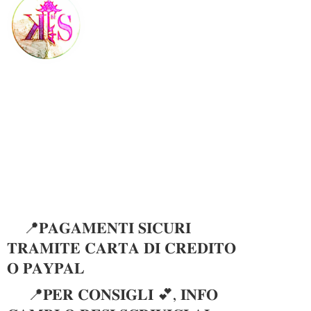
📍𝐏𝐀𝐆𝐀𝐌𝐄𝐍𝐓𝐈 𝐒𝐈𝐂𝐔𝐑𝐈
𝐓𝐑𝐀𝐌𝐈𝐓𝐄 𝐂𝐀𝐑𝐓𝐀 𝐃𝐈 𝐂𝐑𝐄𝐃𝐈𝐓𝐎
𝐎 𝐏𝐀𝐘𝐏𝐀𝐋
📍𝐏𝐄𝐑 𝐂𝐎𝐍𝐒𝐈𝐆𝐋𝐈 💕, 𝐈𝐍𝐅𝐎