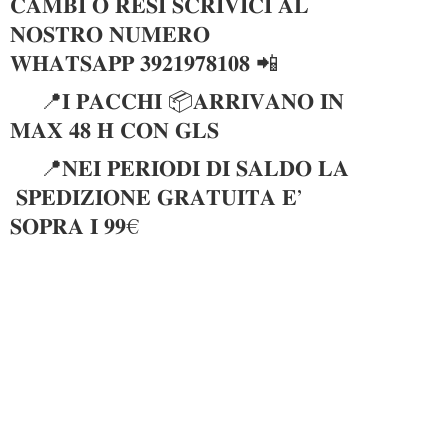
𝐂𝐀𝐌𝐁𝐈 𝐎 𝐑𝐄𝐒𝐈 𝐒𝐂𝐑𝐈𝐕𝐈𝐂𝐈 𝐀𝐋
𝐍𝐎𝐒𝐓𝐑𝐎 𝐍𝐔𝐌𝐄𝐑𝐎
𝐖𝐇𝐀𝐓𝐒𝐀𝐏𝐏 𝟑𝟗𝟐𝟏𝟗𝟕𝟖𝟏𝟎𝟖 📲
📍𝐈 𝐏𝐀𝐂𝐂𝐇𝐈 📦𝐀𝐑𝐑𝐈𝐕𝐀𝐍𝐎 𝐈𝐍
𝐌𝐀𝐗 𝟒𝟖 𝐇 𝐂𝐎𝐍 𝐆𝐋𝐒
📍𝐍𝐄𝐈 𝐏𝐄𝐑𝐈𝐎𝐃𝐈 𝐃𝐈 𝐒𝐀𝐋𝐃𝐎 𝐋𝐀
𝐒𝐏𝐄𝐃𝐈𝐙𝐈𝐎𝐍𝐄 𝐆𝐑𝐀𝐓𝐔𝐈𝐓𝐀 𝐄’
𝐒𝐎𝐏𝐑𝐀 𝐈 𝟗𝟗€