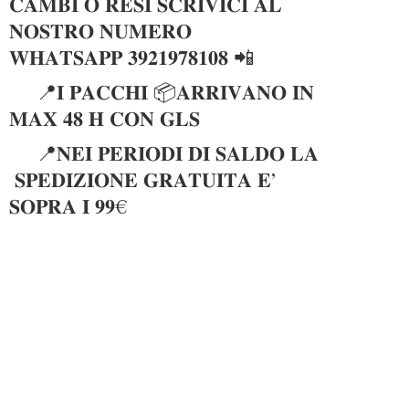
𝐂𝐀𝐌𝐁𝐈 𝐎 𝐑𝐄𝐒𝐈 𝐒𝐂𝐑𝐈𝐕𝐈𝐂𝐈 𝐀𝐋
𝐍𝐎𝐒𝐓𝐑𝐎 𝐍𝐔𝐌𝐄𝐑𝐎
𝐖𝐇𝐀𝐓𝐒𝐀𝐏𝐏 𝟑𝟗𝟐𝟏𝟗𝟕𝟖𝟏𝟎𝟖 📲
📍𝐈 𝐏𝐀𝐂𝐂𝐇𝐈 📦𝐀𝐑𝐑𝐈𝐕𝐀𝐍𝐎 𝐈𝐍
𝐌𝐀𝐗 𝟒𝟖 𝐇 𝐂𝐎𝐍 𝐆𝐋𝐒
📍𝐍𝐄𝐈 𝐏𝐄𝐑𝐈𝐎𝐃𝐈 𝐃𝐈 𝐒𝐀𝐋𝐃𝐎 𝐋𝐀
𝐒𝐏𝐄𝐃𝐈𝐙𝐈𝐎𝐍𝐄 𝐆𝐑𝐀𝐓𝐔𝐈𝐓𝐀 𝐄’
𝐒𝐎𝐏𝐑𝐀 𝐈 𝟗𝟗€