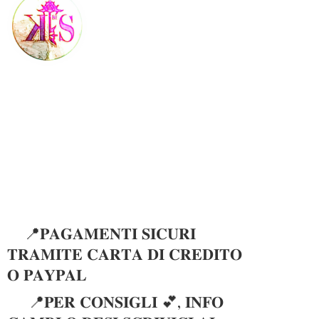
📍𝐏𝐀𝐆𝐀𝐌𝐄𝐍𝐓𝐈 𝐒𝐈𝐂𝐔𝐑𝐈
𝐓𝐑𝐀𝐌𝐈𝐓𝐄 𝐂𝐀𝐑𝐓𝐀 𝐃𝐈 𝐂𝐑𝐄𝐃𝐈𝐓𝐎
𝐎 𝐏𝐀𝐘𝐏𝐀𝐋
📍𝐏𝐄𝐑 𝐂𝐎𝐍𝐒𝐈𝐆𝐋𝐈 💕, 𝐈𝐍𝐅𝐎