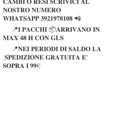
𝐂𝐀𝐌𝐁𝐈 𝐎 𝐑𝐄𝐒𝐈 𝐒𝐂𝐑𝐈𝐕𝐈𝐂𝐈 𝐀𝐋
𝐍𝐎𝐒𝐓𝐑𝐎 𝐍𝐔𝐌𝐄𝐑𝐎
𝐖𝐇𝐀𝐓𝐒𝐀𝐏𝐏 𝟑𝟗𝟐𝟏𝟗𝟕𝟖𝟏𝟎𝟖 📲
📍𝐈 𝐏𝐀𝐂𝐂𝐇𝐈 📦𝐀𝐑𝐑𝐈𝐕𝐀𝐍𝐎 𝐈𝐍
𝐌𝐀𝐗 𝟒𝟖 𝐇 𝐂𝐎𝐍 𝐆𝐋𝐒
📍𝐍𝐄𝐈 𝐏𝐄𝐑𝐈𝐎𝐃𝐈 𝐃𝐈 𝐒𝐀𝐋𝐃𝐎 𝐋𝐀
𝐒𝐏𝐄𝐃𝐈𝐙𝐈𝐎𝐍𝐄 𝐆𝐑𝐀𝐓𝐔𝐈𝐓𝐀 𝐄’
𝐒𝐎𝐏𝐑𝐀 𝐈 𝟗𝟗€