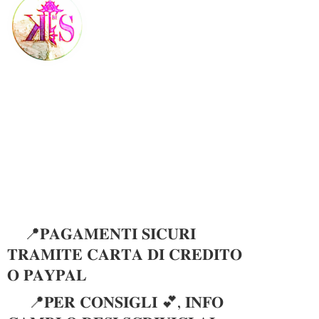
📍𝐏𝐀𝐆𝐀𝐌𝐄𝐍𝐓𝐈 𝐒𝐈𝐂𝐔𝐑𝐈
𝐓𝐑𝐀𝐌𝐈𝐓𝐄 𝐂𝐀𝐑𝐓𝐀 𝐃𝐈 𝐂𝐑𝐄𝐃𝐈𝐓𝐎
𝐎 𝐏𝐀𝐘𝐏𝐀𝐋
📍𝐏𝐄𝐑 𝐂𝐎𝐍𝐒𝐈𝐆𝐋𝐈 💕, 𝐈𝐍𝐅𝐎