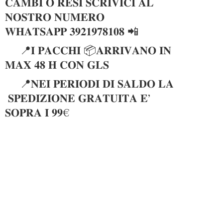
𝐂𝐀𝐌𝐁𝐈 𝐎 𝐑𝐄𝐒𝐈 𝐒𝐂𝐑𝐈𝐕𝐈𝐂𝐈 𝐀𝐋
𝐍𝐎𝐒𝐓𝐑𝐎 𝐍𝐔𝐌𝐄𝐑𝐎
𝐖𝐇𝐀𝐓𝐒𝐀𝐏𝐏 𝟑𝟗𝟐𝟏𝟗𝟕𝟖𝟏𝟎𝟖 📲
📍𝐈 𝐏𝐀𝐂𝐂𝐇𝐈 📦𝐀𝐑𝐑𝐈𝐕𝐀𝐍𝐎 𝐈𝐍
𝐌𝐀𝐗 𝟒𝟖 𝐇 𝐂𝐎𝐍 𝐆𝐋𝐒
📍𝐍𝐄𝐈 𝐏𝐄𝐑𝐈𝐎𝐃𝐈 𝐃𝐈 𝐒𝐀𝐋𝐃𝐎 𝐋𝐀
𝐒𝐏𝐄𝐃𝐈𝐙𝐈𝐎𝐍𝐄 𝐆𝐑𝐀𝐓𝐔𝐈𝐓𝐀 𝐄’
𝐒𝐎𝐏𝐑𝐀 𝐈 𝟗𝟗€