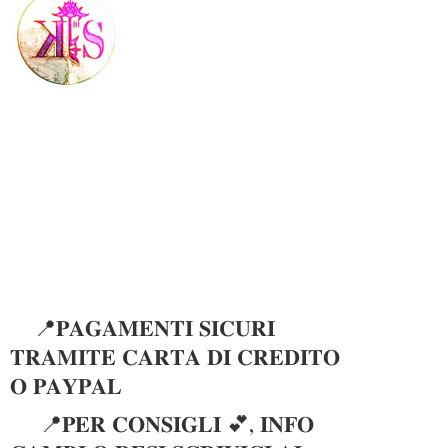
📍𝐏𝐀𝐆𝐀𝐌𝐄𝐍𝐓𝐈 𝐒𝐈𝐂𝐔𝐑𝐈
𝐓𝐑𝐀𝐌𝐈𝐓𝐄 𝐂𝐀𝐑𝐓𝐀 𝐃𝐈 𝐂𝐑𝐄𝐃𝐈𝐓𝐎
𝐎 𝐏𝐀𝐘𝐏𝐀𝐋
📍𝐏𝐄𝐑 𝐂𝐎𝐍𝐒𝐈𝐆𝐋𝐈 💕, 𝐈𝐍𝐅𝐎