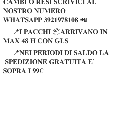
𝐂𝐀𝐌𝐁𝐈 𝐎 𝐑𝐄𝐒𝐈 𝐒𝐂𝐑𝐈𝐕𝐈𝐂𝐈 𝐀𝐋
𝐍𝐎𝐒𝐓𝐑𝐎 𝐍𝐔𝐌𝐄𝐑𝐎
𝐖𝐇𝐀𝐓𝐒𝐀𝐏𝐏 𝟑𝟗𝟐𝟏𝟗𝟕𝟖𝟏𝟎𝟖 📲
📍𝐈 𝐏𝐀𝐂𝐂𝐇𝐈 📦𝐀𝐑𝐑𝐈𝐕𝐀𝐍𝐎 𝐈𝐍
𝐌𝐀𝐗 𝟒𝟖 𝐇 𝐂𝐎𝐍 𝐆𝐋𝐒
📍𝐍𝐄𝐈 𝐏𝐄𝐑𝐈𝐎𝐃𝐈 𝐃𝐈 𝐒𝐀𝐋𝐃𝐎 𝐋𝐀
𝐒𝐏𝐄𝐃𝐈𝐙𝐈𝐎𝐍𝐄 𝐆𝐑𝐀𝐓𝐔𝐈𝐓𝐀 𝐄’
𝐒𝐎𝐏𝐑𝐀 𝐈 𝟗𝟗€