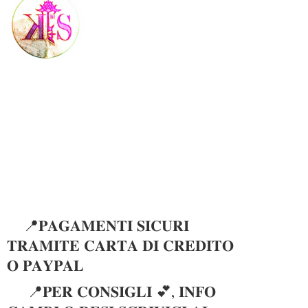
📍𝐏𝐀𝐆𝐀𝐌𝐄𝐍𝐓𝐈 𝐒𝐈𝐂𝐔𝐑𝐈
𝐓𝐑𝐀𝐌𝐈𝐓𝐄 𝐂𝐀𝐑𝐓𝐀 𝐃𝐈 𝐂𝐑𝐄𝐃𝐈𝐓𝐎
𝐎 𝐏𝐀𝐘𝐏𝐀𝐋
📍𝐏𝐄𝐑 𝐂𝐎𝐍𝐒𝐈𝐆𝐋𝐈 💕, 𝐈𝐍𝐅𝐎