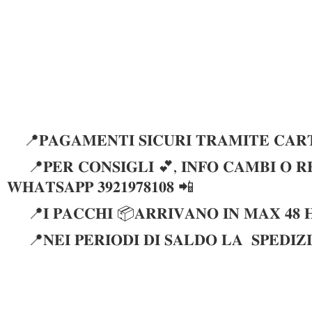
📍𝐏𝐀𝐆𝐀𝐌𝐄𝐍𝐓𝐈 𝐒𝐈𝐂𝐔𝐑𝐈 𝐓𝐑𝐀𝐌𝐈𝐓𝐄 𝐂𝐀𝐑𝐓
📍𝐏𝐄𝐑 𝐂𝐎𝐍𝐒𝐈𝐆𝐋𝐈 💕, 𝐈𝐍𝐅𝐎 𝐂𝐀𝐌𝐁𝐈 𝐎 𝐑𝐄
𝐖𝐇𝐀𝐓𝐒𝐀𝐏𝐏 𝟑𝟗𝟐𝟏𝟗𝟕𝟖𝟏𝟎𝟖 📲
📍𝐈 𝐏𝐀𝐂𝐂𝐇𝐈 📦𝐀𝐑𝐑𝐈𝐕𝐀𝐍𝐎 𝐈𝐍 𝐌𝐀𝐗 𝟒𝟖 
📍𝐍𝐄𝐈 𝐏𝐄𝐑𝐈𝐎𝐃𝐈 𝐃𝐈 𝐒𝐀𝐋𝐃𝐎 𝐋𝐀 𝐒𝐏𝐄𝐃𝐈𝐙𝐈