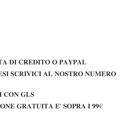
𝐀 𝐃𝐈 𝐂𝐑𝐄𝐃𝐈𝐓𝐎 𝐎 𝐏𝐀𝐘𝐏𝐀𝐋
𝐈 𝐒𝐂𝐑𝐈𝐕𝐈𝐂𝐈 𝐀𝐋 𝐍𝐎𝐒𝐓𝐑𝐎 𝐍𝐔𝐌𝐄𝐑𝐎
 𝐂𝐎𝐍 𝐆𝐋𝐒
𝐎𝐍𝐄 𝐆𝐑𝐀𝐓𝐔𝐈𝐓𝐀 𝐄’ 𝐒𝐎𝐏𝐑𝐀 𝐈 𝟗𝟗€