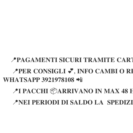
📍𝐏𝐀𝐆𝐀𝐌𝐄𝐍𝐓𝐈 𝐒𝐈𝐂𝐔𝐑𝐈 𝐓𝐑𝐀𝐌𝐈𝐓𝐄 𝐂𝐀𝐑𝐓
📍𝐏𝐄𝐑 𝐂𝐎𝐍𝐒𝐈𝐆𝐋𝐈 💕, 𝐈𝐍𝐅𝐎 𝐂𝐀𝐌𝐁𝐈 𝐎 𝐑𝐄
𝐖𝐇𝐀𝐓𝐒𝐀𝐏𝐏 𝟑𝟗𝟐𝟏𝟗𝟕𝟖𝟏𝟎𝟖 📲
📍𝐈 𝐏𝐀𝐂𝐂𝐇𝐈 📦𝐀𝐑𝐑𝐈𝐕𝐀𝐍𝐎 𝐈𝐍 𝐌𝐀𝐗 𝟒𝟖 
📍𝐍𝐄𝐈 𝐏𝐄𝐑𝐈𝐎𝐃𝐈 𝐃𝐈 𝐒𝐀𝐋𝐃𝐎 𝐋𝐀 𝐒𝐏𝐄𝐃𝐈𝐙𝐈