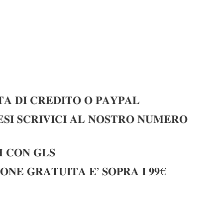
𝐀 𝐃𝐈 𝐂𝐑𝐄𝐃𝐈𝐓𝐎 𝐎 𝐏𝐀𝐘𝐏𝐀𝐋
𝐈 𝐒𝐂𝐑𝐈𝐕𝐈𝐂𝐈 𝐀𝐋 𝐍𝐎𝐒𝐓𝐑𝐎 𝐍𝐔𝐌𝐄𝐑𝐎
 𝐂𝐎𝐍 𝐆𝐋𝐒
𝐎𝐍𝐄 𝐆𝐑𝐀𝐓𝐔𝐈𝐓𝐀 𝐄’ 𝐒𝐎𝐏𝐑𝐀 𝐈 𝟗𝟗€