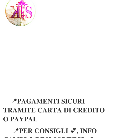
📍𝐏𝐀𝐆𝐀𝐌𝐄𝐍𝐓𝐈 𝐒𝐈𝐂𝐔𝐑𝐈
𝐓𝐑𝐀𝐌𝐈𝐓𝐄 𝐂𝐀𝐑𝐓𝐀 𝐃𝐈 𝐂𝐑𝐄𝐃𝐈𝐓𝐎
𝐎 𝐏𝐀𝐘𝐏𝐀𝐋
📍𝐏𝐄𝐑 𝐂𝐎𝐍𝐒𝐈𝐆𝐋𝐈 💕, 𝐈𝐍𝐅𝐎