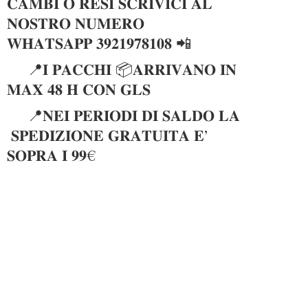
𝐂𝐀𝐌𝐁𝐈 𝐎 𝐑𝐄𝐒𝐈 𝐒𝐂𝐑𝐈𝐕𝐈𝐂𝐈 𝐀𝐋
𝐍𝐎𝐒𝐓𝐑𝐎 𝐍𝐔𝐌𝐄𝐑𝐎
𝐖𝐇𝐀𝐓𝐒𝐀𝐏𝐏 𝟑𝟗𝟐𝟏𝟗𝟕𝟖𝟏𝟎𝟖 📲
📍𝐈 𝐏𝐀𝐂𝐂𝐇𝐈 📦𝐀𝐑𝐑𝐈𝐕𝐀𝐍𝐎 𝐈𝐍
𝐌𝐀𝐗 𝟒𝟖 𝐇 𝐂𝐎𝐍 𝐆𝐋𝐒
📍𝐍𝐄𝐈 𝐏𝐄𝐑𝐈𝐎𝐃𝐈 𝐃𝐈 𝐒𝐀𝐋𝐃𝐎 𝐋𝐀
𝐒𝐏𝐄𝐃𝐈𝐙𝐈𝐎𝐍𝐄 𝐆𝐑𝐀𝐓𝐔𝐈𝐓𝐀 𝐄’
𝐒𝐎𝐏𝐑𝐀 𝐈 𝟗𝟗€