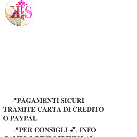
📍𝐏𝐀𝐆𝐀𝐌𝐄𝐍𝐓𝐈 𝐒𝐈𝐂𝐔𝐑𝐈
𝐓𝐑𝐀𝐌𝐈𝐓𝐄 𝐂𝐀𝐑𝐓𝐀 𝐃𝐈 𝐂𝐑𝐄𝐃𝐈𝐓𝐎
𝐎 𝐏𝐀𝐘𝐏𝐀𝐋
📍𝐏𝐄𝐑 𝐂𝐎𝐍𝐒𝐈𝐆𝐋𝐈 💕, 𝐈𝐍𝐅𝐎