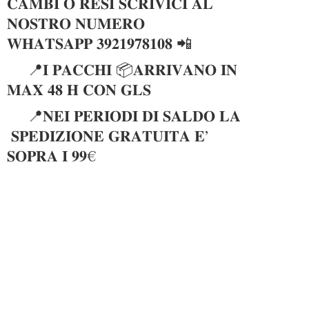
𝐂𝐀𝐌𝐁𝐈 𝐎 𝐑𝐄𝐒𝐈 𝐒𝐂𝐑𝐈𝐕𝐈𝐂𝐈 𝐀𝐋
𝐍𝐎𝐒𝐓𝐑𝐎 𝐍𝐔𝐌𝐄𝐑𝐎
𝐖𝐇𝐀𝐓𝐒𝐀𝐏𝐏 𝟑𝟗𝟐𝟏𝟗𝟕𝟖𝟏𝟎𝟖 📲
📍𝐈 𝐏𝐀𝐂𝐂𝐇𝐈 📦𝐀𝐑𝐑𝐈𝐕𝐀𝐍𝐎 𝐈𝐍
𝐌𝐀𝐗 𝟒𝟖 𝐇 𝐂𝐎𝐍 𝐆𝐋𝐒
📍𝐍𝐄𝐈 𝐏𝐄𝐑𝐈𝐎𝐃𝐈 𝐃𝐈 𝐒𝐀𝐋𝐃𝐎 𝐋𝐀
𝐒𝐏𝐄𝐃𝐈𝐙𝐈𝐎𝐍𝐄 𝐆𝐑𝐀𝐓𝐔𝐈𝐓𝐀 𝐄’
𝐒𝐎𝐏𝐑𝐀 𝐈 𝟗𝟗€