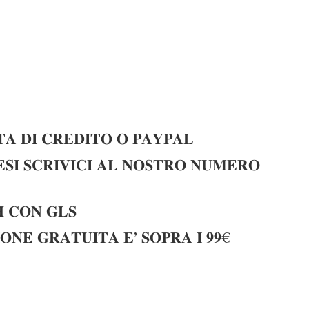
𝐀 𝐃𝐈 𝐂𝐑𝐄𝐃𝐈𝐓𝐎 𝐎 𝐏𝐀𝐘𝐏𝐀𝐋
𝐈 𝐒𝐂𝐑𝐈𝐕𝐈𝐂𝐈 𝐀𝐋 𝐍𝐎𝐒𝐓𝐑𝐎 𝐍𝐔𝐌𝐄𝐑𝐎
 𝐂𝐎𝐍 𝐆𝐋𝐒
𝐎𝐍𝐄 𝐆𝐑𝐀𝐓𝐔𝐈𝐓𝐀 𝐄’ 𝐒𝐎𝐏𝐑𝐀 𝐈 𝟗𝟗€