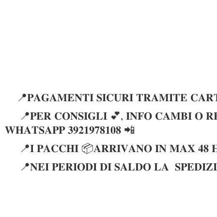
📍𝐏𝐀𝐆𝐀𝐌𝐄𝐍𝐓𝐈 𝐒𝐈𝐂𝐔𝐑𝐈 𝐓𝐑𝐀𝐌𝐈𝐓𝐄 𝐂𝐀𝐑𝐓
📍𝐏𝐄𝐑 𝐂𝐎𝐍𝐒𝐈𝐆𝐋𝐈 💕, 𝐈𝐍𝐅𝐎 𝐂𝐀𝐌𝐁𝐈 𝐎 𝐑𝐄
𝐖𝐇𝐀𝐓𝐒𝐀𝐏𝐏 𝟑𝟗𝟐𝟏𝟗𝟕𝟖𝟏𝟎𝟖 📲
📍𝐈 𝐏𝐀𝐂𝐂𝐇𝐈 📦𝐀𝐑𝐑𝐈𝐕𝐀𝐍𝐎 𝐈𝐍 𝐌𝐀𝐗 𝟒𝟖 
📍𝐍𝐄𝐈 𝐏𝐄𝐑𝐈𝐎𝐃𝐈 𝐃𝐈 𝐒𝐀𝐋𝐃𝐎 𝐋𝐀 𝐒𝐏𝐄𝐃𝐈𝐙𝐈