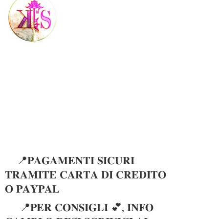
📍𝐏𝐀𝐆𝐀𝐌𝐄𝐍𝐓𝐈 𝐒𝐈𝐂𝐔𝐑𝐈
𝐓𝐑𝐀𝐌𝐈𝐓𝐄 𝐂𝐀𝐑𝐓𝐀 𝐃𝐈 𝐂𝐑𝐄𝐃𝐈𝐓𝐎
𝐎 𝐏𝐀𝐘𝐏𝐀𝐋
📍𝐏𝐄𝐑 𝐂𝐎𝐍𝐒𝐈𝐆𝐋𝐈 💕, 𝐈𝐍𝐅𝐎