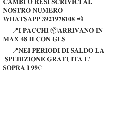
𝐂𝐀𝐌𝐁𝐈 𝐎 𝐑𝐄𝐒𝐈 𝐒𝐂𝐑𝐈𝐕𝐈𝐂𝐈 𝐀𝐋
𝐍𝐎𝐒𝐓𝐑𝐎 𝐍𝐔𝐌𝐄𝐑𝐎
𝐖𝐇𝐀𝐓𝐒𝐀𝐏𝐏 𝟑𝟗𝟐𝟏𝟗𝟕𝟖𝟏𝟎𝟖 📲
📍𝐈 𝐏𝐀𝐂𝐂𝐇𝐈 📦𝐀𝐑𝐑𝐈𝐕𝐀𝐍𝐎 𝐈𝐍
𝐌𝐀𝐗 𝟒𝟖 𝐇 𝐂𝐎𝐍 𝐆𝐋𝐒
📍𝐍𝐄𝐈 𝐏𝐄𝐑𝐈𝐎𝐃𝐈 𝐃𝐈 𝐒𝐀𝐋𝐃𝐎 𝐋𝐀
𝐒𝐏𝐄𝐃𝐈𝐙𝐈𝐎𝐍𝐄 𝐆𝐑𝐀𝐓𝐔𝐈𝐓𝐀 𝐄’
𝐒𝐎𝐏𝐑𝐀 𝐈 𝟗𝟗€