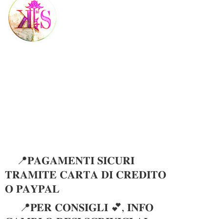
📍𝐏𝐀𝐆𝐀𝐌𝐄𝐍𝐓𝐈 𝐒𝐈𝐂𝐔𝐑𝐈
𝐓𝐑𝐀𝐌𝐈𝐓𝐄 𝐂𝐀𝐑𝐓𝐀 𝐃𝐈 𝐂𝐑𝐄𝐃𝐈𝐓𝐎
𝐎 𝐏𝐀𝐘𝐏𝐀𝐋
📍𝐏𝐄𝐑 𝐂𝐎𝐍𝐒𝐈𝐆𝐋𝐈 💕, 𝐈𝐍𝐅𝐎