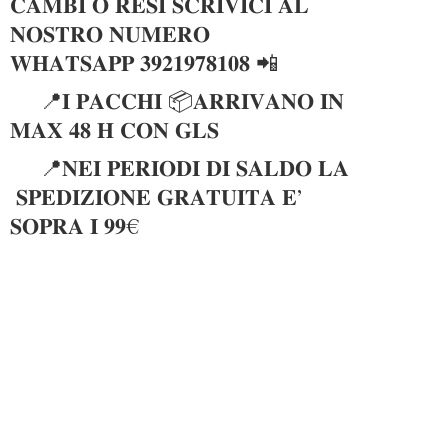
𝐂𝐀𝐌𝐁𝐈 𝐎 𝐑𝐄𝐒𝐈 𝐒𝐂𝐑𝐈𝐕𝐈𝐂𝐈 𝐀𝐋
𝐍𝐎𝐒𝐓𝐑𝐎 𝐍𝐔𝐌𝐄𝐑𝐎
𝐖𝐇𝐀𝐓𝐒𝐀𝐏𝐏 𝟑𝟗𝟐𝟏𝟗𝟕𝟖𝟏𝟎𝟖 📲
📍𝐈 𝐏𝐀𝐂𝐂𝐇𝐈 📦𝐀𝐑𝐑𝐈𝐕𝐀𝐍𝐎 𝐈𝐍
𝐌𝐀𝐗 𝟒𝟖 𝐇 𝐂𝐎𝐍 𝐆𝐋𝐒
📍𝐍𝐄𝐈 𝐏𝐄𝐑𝐈𝐎𝐃𝐈 𝐃𝐈 𝐒𝐀𝐋𝐃𝐎 𝐋𝐀
𝐒𝐏𝐄𝐃𝐈𝐙𝐈𝐎𝐍𝐄 𝐆𝐑𝐀𝐓𝐔𝐈𝐓𝐀 𝐄’
𝐒𝐎𝐏𝐑𝐀 𝐈 𝟗𝟗€