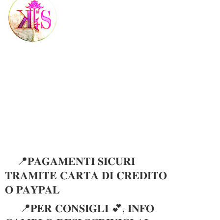
📍𝐏𝐀𝐆𝐀𝐌𝐄𝐍𝐓𝐈 𝐒𝐈𝐂𝐔𝐑𝐈
𝐓𝐑𝐀𝐌𝐈𝐓𝐄 𝐂𝐀𝐑𝐓𝐀 𝐃𝐈 𝐂𝐑𝐄𝐃𝐈𝐓𝐎
𝐎 𝐏𝐀𝐘𝐏𝐀𝐋
📍𝐏𝐄𝐑 𝐂𝐎𝐍𝐒𝐈𝐆𝐋𝐈 💕, 𝐈𝐍𝐅𝐎