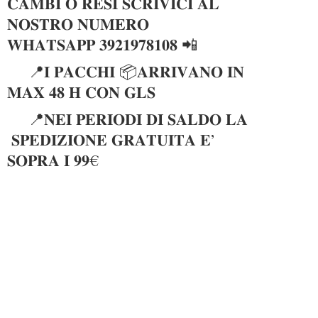
𝐂𝐀𝐌𝐁𝐈 𝐎 𝐑𝐄𝐒𝐈 𝐒𝐂𝐑𝐈𝐕𝐈𝐂𝐈 𝐀𝐋
𝐍𝐎𝐒𝐓𝐑𝐎 𝐍𝐔𝐌𝐄𝐑𝐎
𝐖𝐇𝐀𝐓𝐒𝐀𝐏𝐏 𝟑𝟗𝟐𝟏𝟗𝟕𝟖𝟏𝟎𝟖 📲
📍𝐈 𝐏𝐀𝐂𝐂𝐇𝐈 📦𝐀𝐑𝐑𝐈𝐕𝐀𝐍𝐎 𝐈𝐍
𝐌𝐀𝐗 𝟒𝟖 𝐇 𝐂𝐎𝐍 𝐆𝐋𝐒
📍𝐍𝐄𝐈 𝐏𝐄𝐑𝐈𝐎𝐃𝐈 𝐃𝐈 𝐒𝐀𝐋𝐃𝐎 𝐋𝐀
𝐒𝐏𝐄𝐃𝐈𝐙𝐈𝐎𝐍𝐄 𝐆𝐑𝐀𝐓𝐔𝐈𝐓𝐀 𝐄’
𝐒𝐎𝐏𝐑𝐀 𝐈 𝟗𝟗€