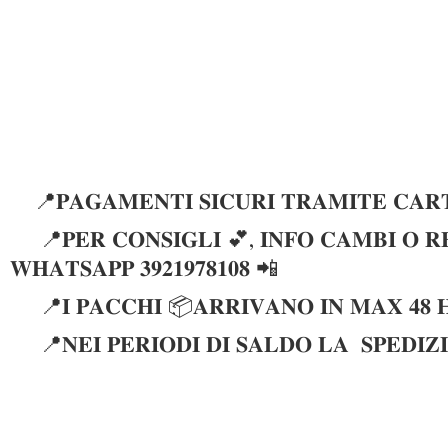
📍𝐏𝐀𝐆𝐀𝐌𝐄𝐍𝐓𝐈 𝐒𝐈𝐂𝐔𝐑𝐈 𝐓𝐑𝐀𝐌𝐈𝐓𝐄 𝐂𝐀𝐑𝐓
📍𝐏𝐄𝐑 𝐂𝐎𝐍𝐒𝐈𝐆𝐋𝐈 💕, 𝐈𝐍𝐅𝐎 𝐂𝐀𝐌𝐁𝐈 𝐎 𝐑𝐄
𝐖𝐇𝐀𝐓𝐒𝐀𝐏𝐏 𝟑𝟗𝟐𝟏𝟗𝟕𝟖𝟏𝟎𝟖 📲
📍𝐈 𝐏𝐀𝐂𝐂𝐇𝐈 📦𝐀𝐑𝐑𝐈𝐕𝐀𝐍𝐎 𝐈𝐍 𝐌𝐀𝐗 𝟒𝟖 
📍𝐍𝐄𝐈 𝐏𝐄𝐑𝐈𝐎𝐃𝐈 𝐃𝐈 𝐒𝐀𝐋𝐃𝐎 𝐋𝐀 𝐒𝐏𝐄𝐃𝐈𝐙𝐈