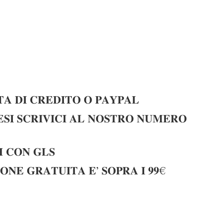
𝐀 𝐃𝐈 𝐂𝐑𝐄𝐃𝐈𝐓𝐎 𝐎 𝐏𝐀𝐘𝐏𝐀𝐋
𝐈 𝐒𝐂𝐑𝐈𝐕𝐈𝐂𝐈 𝐀𝐋 𝐍𝐎𝐒𝐓𝐑𝐎 𝐍𝐔𝐌𝐄𝐑𝐎
 𝐂𝐎𝐍 𝐆𝐋𝐒
𝐎𝐍𝐄 𝐆𝐑𝐀𝐓𝐔𝐈𝐓𝐀 𝐄’ 𝐒𝐎𝐏𝐑𝐀 𝐈 𝟗𝟗€