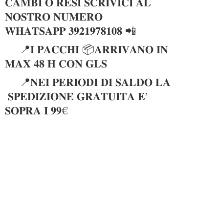
𝐂𝐀𝐌𝐁𝐈 𝐎 𝐑𝐄𝐒𝐈 𝐒𝐂𝐑𝐈𝐕𝐈𝐂𝐈 𝐀𝐋
𝐍𝐎𝐒𝐓𝐑𝐎 𝐍𝐔𝐌𝐄𝐑𝐎
𝐖𝐇𝐀𝐓𝐒𝐀𝐏𝐏 𝟑𝟗𝟐𝟏𝟗𝟕𝟖𝟏𝟎𝟖 📲
📍𝐈 𝐏𝐀𝐂𝐂𝐇𝐈 📦𝐀𝐑𝐑𝐈𝐕𝐀𝐍𝐎 𝐈𝐍
𝐌𝐀𝐗 𝟒𝟖 𝐇 𝐂𝐎𝐍 𝐆𝐋𝐒
📍𝐍𝐄𝐈 𝐏𝐄𝐑𝐈𝐎𝐃𝐈 𝐃𝐈 𝐒𝐀𝐋𝐃𝐎 𝐋𝐀
𝐒𝐏𝐄𝐃𝐈𝐙𝐈𝐎𝐍𝐄 𝐆𝐑𝐀𝐓𝐔𝐈𝐓𝐀 𝐄’
𝐒𝐎𝐏𝐑𝐀 𝐈 𝟗𝟗€