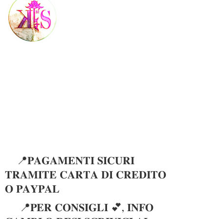
📍𝐏𝐀𝐆𝐀𝐌𝐄𝐍𝐓𝐈 𝐒𝐈𝐂𝐔𝐑𝐈
𝐓𝐑𝐀𝐌𝐈𝐓𝐄 𝐂𝐀𝐑𝐓𝐀 𝐃𝐈 𝐂𝐑𝐄𝐃𝐈𝐓𝐎
𝐎 𝐏𝐀𝐘𝐏𝐀𝐋
📍𝐏𝐄𝐑 𝐂𝐎𝐍𝐒𝐈𝐆𝐋𝐈 💕, 𝐈𝐍𝐅𝐎