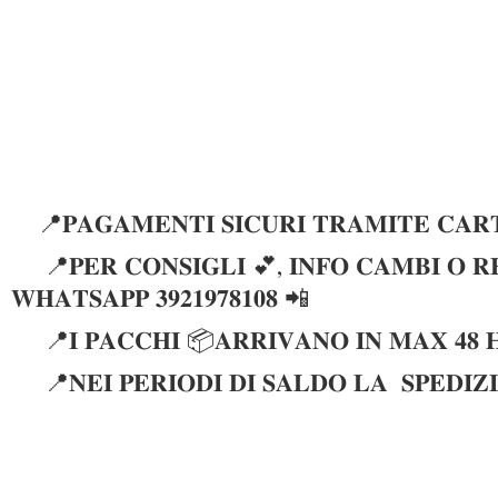
📍𝐏𝐀𝐆𝐀𝐌𝐄𝐍𝐓𝐈 𝐒𝐈𝐂𝐔𝐑𝐈 𝐓𝐑𝐀𝐌𝐈𝐓𝐄 𝐂𝐀𝐑𝐓
📍𝐏𝐄𝐑 𝐂𝐎𝐍𝐒𝐈𝐆𝐋𝐈 💕, 𝐈𝐍𝐅𝐎 𝐂𝐀𝐌𝐁𝐈 𝐎 𝐑𝐄
𝐖𝐇𝐀𝐓𝐒𝐀𝐏𝐏 𝟑𝟗𝟐𝟏𝟗𝟕𝟖𝟏𝟎𝟖 📲
📍𝐈 𝐏𝐀𝐂𝐂𝐇𝐈 📦𝐀𝐑𝐑𝐈𝐕𝐀𝐍𝐎 𝐈𝐍 𝐌𝐀𝐗 𝟒𝟖 
📍𝐍𝐄𝐈 𝐏𝐄𝐑𝐈𝐎𝐃𝐈 𝐃𝐈 𝐒𝐀𝐋𝐃𝐎 𝐋𝐀 𝐒𝐏𝐄𝐃𝐈𝐙𝐈