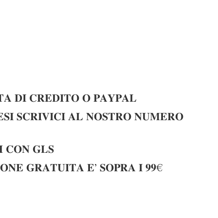
𝐀 𝐃𝐈 𝐂𝐑𝐄𝐃𝐈𝐓𝐎 𝐎 𝐏𝐀𝐘𝐏𝐀𝐋
𝐈 𝐒𝐂𝐑𝐈𝐕𝐈𝐂𝐈 𝐀𝐋 𝐍𝐎𝐒𝐓𝐑𝐎 𝐍𝐔𝐌𝐄𝐑𝐎
 𝐂𝐎𝐍 𝐆𝐋𝐒
𝐎𝐍𝐄 𝐆𝐑𝐀𝐓𝐔𝐈𝐓𝐀 𝐄’ 𝐒𝐎𝐏𝐑𝐀 𝐈 𝟗𝟗€