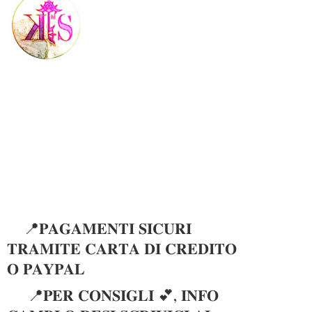
📍𝐏𝐀𝐆𝐀𝐌𝐄𝐍𝐓𝐈 𝐒𝐈𝐂𝐔𝐑𝐈
𝐓𝐑𝐀𝐌𝐈𝐓𝐄 𝐂𝐀𝐑𝐓𝐀 𝐃𝐈 𝐂𝐑𝐄𝐃𝐈𝐓𝐎
𝐎 𝐏𝐀𝐘𝐏𝐀𝐋
📍𝐏𝐄𝐑 𝐂𝐎𝐍𝐒𝐈𝐆𝐋𝐈 💕, 𝐈𝐍𝐅𝐎