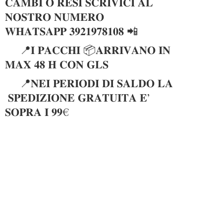
𝐂𝐀𝐌𝐁𝐈 𝐎 𝐑𝐄𝐒𝐈 𝐒𝐂𝐑𝐈𝐕𝐈𝐂𝐈 𝐀𝐋
𝐍𝐎𝐒𝐓𝐑𝐎 𝐍𝐔𝐌𝐄𝐑𝐎
𝐖𝐇𝐀𝐓𝐒𝐀𝐏𝐏 𝟑𝟗𝟐𝟏𝟗𝟕𝟖𝟏𝟎𝟖 📲
📍𝐈 𝐏𝐀𝐂𝐂𝐇𝐈 📦𝐀𝐑𝐑𝐈𝐕𝐀𝐍𝐎 𝐈𝐍
𝐌𝐀𝐗 𝟒𝟖 𝐇 𝐂𝐎𝐍 𝐆𝐋𝐒
📍𝐍𝐄𝐈 𝐏𝐄𝐑𝐈𝐎𝐃𝐈 𝐃𝐈 𝐒𝐀𝐋𝐃𝐎 𝐋𝐀
𝐒𝐏𝐄𝐃𝐈𝐙𝐈𝐎𝐍𝐄 𝐆𝐑𝐀𝐓𝐔𝐈𝐓𝐀 𝐄’
𝐒𝐎𝐏𝐑𝐀 𝐈 𝟗𝟗€