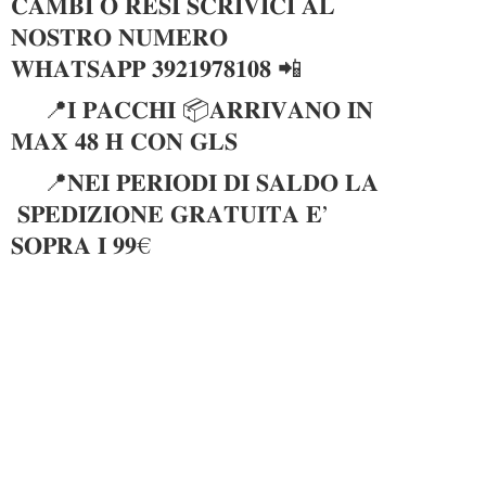
𝐂𝐀𝐌𝐁𝐈 𝐎 𝐑𝐄𝐒𝐈 𝐒𝐂𝐑𝐈𝐕𝐈𝐂𝐈 𝐀𝐋
𝐍𝐎𝐒𝐓𝐑𝐎 𝐍𝐔𝐌𝐄𝐑𝐎
𝐖𝐇𝐀𝐓𝐒𝐀𝐏𝐏 𝟑𝟗𝟐𝟏𝟗𝟕𝟖𝟏𝟎𝟖 📲
📍𝐈 𝐏𝐀𝐂𝐂𝐇𝐈 📦𝐀𝐑𝐑𝐈𝐕𝐀𝐍𝐎 𝐈𝐍
𝐌𝐀𝐗 𝟒𝟖 𝐇 𝐂𝐎𝐍 𝐆𝐋𝐒
📍𝐍𝐄𝐈 𝐏𝐄𝐑𝐈𝐎𝐃𝐈 𝐃𝐈 𝐒𝐀𝐋𝐃𝐎 𝐋𝐀
𝐒𝐏𝐄𝐃𝐈𝐙𝐈𝐎𝐍𝐄 𝐆𝐑𝐀𝐓𝐔𝐈𝐓𝐀 𝐄’
𝐒𝐎𝐏𝐑𝐀 𝐈 𝟗𝟗€