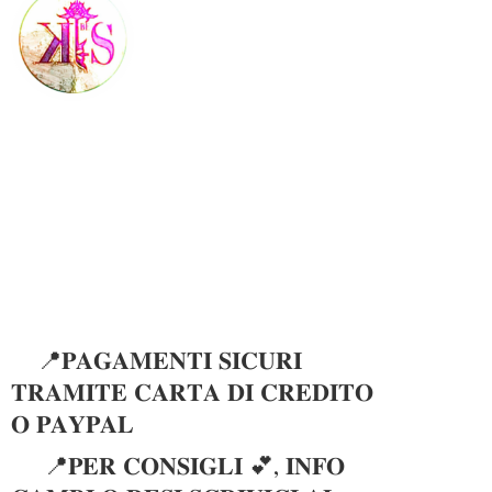
📍𝐏𝐀𝐆𝐀𝐌𝐄𝐍𝐓𝐈 𝐒𝐈𝐂𝐔𝐑𝐈
𝐓𝐑𝐀𝐌𝐈𝐓𝐄 𝐂𝐀𝐑𝐓𝐀 𝐃𝐈 𝐂𝐑𝐄𝐃𝐈𝐓𝐎
𝐎 𝐏𝐀𝐘𝐏𝐀𝐋
📍𝐏𝐄𝐑 𝐂𝐎𝐍𝐒𝐈𝐆𝐋𝐈 💕, 𝐈𝐍𝐅𝐎