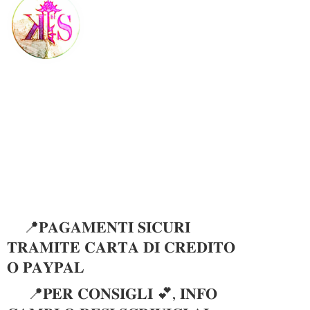
📍𝐏𝐀𝐆𝐀𝐌𝐄𝐍𝐓𝐈 𝐒𝐈𝐂𝐔𝐑𝐈
𝐓𝐑𝐀𝐌𝐈𝐓𝐄 𝐂𝐀𝐑𝐓𝐀 𝐃𝐈 𝐂𝐑𝐄𝐃𝐈𝐓𝐎
𝐎 𝐏𝐀𝐘𝐏𝐀𝐋
📍𝐏𝐄𝐑 𝐂𝐎𝐍𝐒𝐈𝐆𝐋𝐈 💕, 𝐈𝐍𝐅𝐎