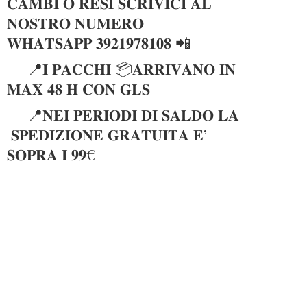
𝐂𝐀𝐌𝐁𝐈 𝐎 𝐑𝐄𝐒𝐈 𝐒𝐂𝐑𝐈𝐕𝐈𝐂𝐈 𝐀𝐋
𝐍𝐎𝐒𝐓𝐑𝐎 𝐍𝐔𝐌𝐄𝐑𝐎
𝐖𝐇𝐀𝐓𝐒𝐀𝐏𝐏 𝟑𝟗𝟐𝟏𝟗𝟕𝟖𝟏𝟎𝟖 📲
📍𝐈 𝐏𝐀𝐂𝐂𝐇𝐈 📦𝐀𝐑𝐑𝐈𝐕𝐀𝐍𝐎 𝐈𝐍
𝐌𝐀𝐗 𝟒𝟖 𝐇 𝐂𝐎𝐍 𝐆𝐋𝐒
📍𝐍𝐄𝐈 𝐏𝐄𝐑𝐈𝐎𝐃𝐈 𝐃𝐈 𝐒𝐀𝐋𝐃𝐎 𝐋𝐀
𝐒𝐏𝐄𝐃𝐈𝐙𝐈𝐎𝐍𝐄 𝐆𝐑𝐀𝐓𝐔𝐈𝐓𝐀 𝐄’
𝐒𝐎𝐏𝐑𝐀 𝐈 𝟗𝟗€