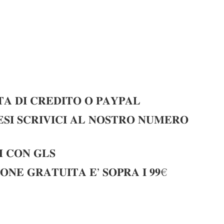
𝐀 𝐃𝐈 𝐂𝐑𝐄𝐃𝐈𝐓𝐎 𝐎 𝐏𝐀𝐘𝐏𝐀𝐋
𝐈 𝐒𝐂𝐑𝐈𝐕𝐈𝐂𝐈 𝐀𝐋 𝐍𝐎𝐒𝐓𝐑𝐎 𝐍𝐔𝐌𝐄𝐑𝐎
 𝐂𝐎𝐍 𝐆𝐋𝐒
𝐎𝐍𝐄 𝐆𝐑𝐀𝐓𝐔𝐈𝐓𝐀 𝐄’ 𝐒𝐎𝐏𝐑𝐀 𝐈 𝟗𝟗€