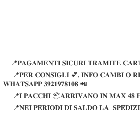
📍𝐏𝐀𝐆𝐀𝐌𝐄𝐍𝐓𝐈 𝐒𝐈𝐂𝐔𝐑𝐈 𝐓𝐑𝐀𝐌𝐈𝐓𝐄 𝐂𝐀𝐑𝐓
📍𝐏𝐄𝐑 𝐂𝐎𝐍𝐒𝐈𝐆𝐋𝐈 💕, 𝐈𝐍𝐅𝐎 𝐂𝐀𝐌𝐁𝐈 𝐎 𝐑𝐄
𝐖𝐇𝐀𝐓𝐒𝐀𝐏𝐏 𝟑𝟗𝟐𝟏𝟗𝟕𝟖𝟏𝟎𝟖 📲
📍𝐈 𝐏𝐀𝐂𝐂𝐇𝐈 📦𝐀𝐑𝐑𝐈𝐕𝐀𝐍𝐎 𝐈𝐍 𝐌𝐀𝐗 𝟒𝟖 
📍𝐍𝐄𝐈 𝐏𝐄𝐑𝐈𝐎𝐃𝐈 𝐃𝐈 𝐒𝐀𝐋𝐃𝐎 𝐋𝐀 𝐒𝐏𝐄𝐃𝐈𝐙𝐈