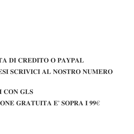
𝐀 𝐃𝐈 𝐂𝐑𝐄𝐃𝐈𝐓𝐎 𝐎 𝐏𝐀𝐘𝐏𝐀𝐋
𝐈 𝐒𝐂𝐑𝐈𝐕𝐈𝐂𝐈 𝐀𝐋 𝐍𝐎𝐒𝐓𝐑𝐎 𝐍𝐔𝐌𝐄𝐑𝐎
 𝐂𝐎𝐍 𝐆𝐋𝐒
𝐎𝐍𝐄 𝐆𝐑𝐀𝐓𝐔𝐈𝐓𝐀 𝐄’ 𝐒𝐎𝐏𝐑𝐀 𝐈 𝟗𝟗€