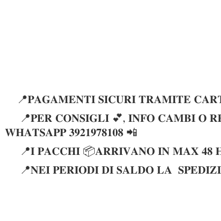
📍𝐏𝐀𝐆𝐀𝐌𝐄𝐍𝐓𝐈 𝐒𝐈𝐂𝐔𝐑𝐈 𝐓𝐑𝐀𝐌𝐈𝐓𝐄 𝐂𝐀𝐑𝐓
📍𝐏𝐄𝐑 𝐂𝐎𝐍𝐒𝐈𝐆𝐋𝐈 💕, 𝐈𝐍𝐅𝐎 𝐂𝐀𝐌𝐁𝐈 𝐎 𝐑𝐄
𝐖𝐇𝐀𝐓𝐒𝐀𝐏𝐏 𝟑𝟗𝟐𝟏𝟗𝟕𝟖𝟏𝟎𝟖 📲
📍𝐈 𝐏𝐀𝐂𝐂𝐇𝐈 📦𝐀𝐑𝐑𝐈𝐕𝐀𝐍𝐎 𝐈𝐍 𝐌𝐀𝐗 𝟒𝟖 
📍𝐍𝐄𝐈 𝐏𝐄𝐑𝐈𝐎𝐃𝐈 𝐃𝐈 𝐒𝐀𝐋𝐃𝐎 𝐋𝐀 𝐒𝐏𝐄𝐃𝐈𝐙𝐈