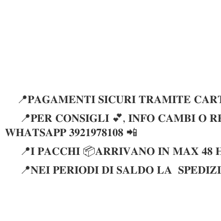
📍𝐏𝐀𝐆𝐀𝐌𝐄𝐍𝐓𝐈 𝐒𝐈𝐂𝐔𝐑𝐈 𝐓𝐑𝐀𝐌𝐈𝐓𝐄 𝐂𝐀𝐑𝐓
📍𝐏𝐄𝐑 𝐂𝐎𝐍𝐒𝐈𝐆𝐋𝐈 💕, 𝐈𝐍𝐅𝐎 𝐂𝐀𝐌𝐁𝐈 𝐎 𝐑𝐄
𝐖𝐇𝐀𝐓𝐒𝐀𝐏𝐏 𝟑𝟗𝟐𝟏𝟗𝟕𝟖𝟏𝟎𝟖 📲
📍𝐈 𝐏𝐀𝐂𝐂𝐇𝐈 📦𝐀𝐑𝐑𝐈𝐕𝐀𝐍𝐎 𝐈𝐍 𝐌𝐀𝐗 𝟒𝟖 
📍𝐍𝐄𝐈 𝐏𝐄𝐑𝐈𝐎𝐃𝐈 𝐃𝐈 𝐒𝐀𝐋𝐃𝐎 𝐋𝐀 𝐒𝐏𝐄𝐃𝐈𝐙𝐈