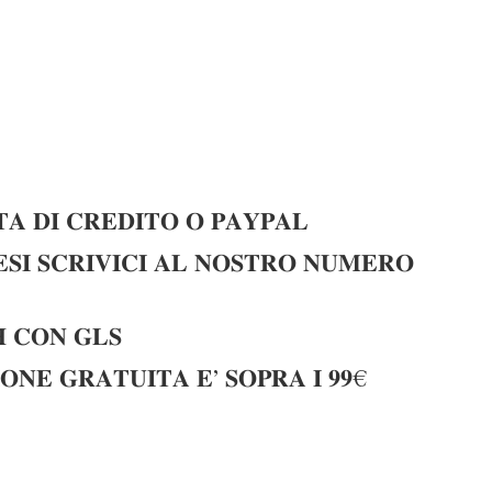
𝐀 𝐃𝐈 𝐂𝐑𝐄𝐃𝐈𝐓𝐎 𝐎 𝐏𝐀𝐘𝐏𝐀𝐋
𝐈 𝐒𝐂𝐑𝐈𝐕𝐈𝐂𝐈 𝐀𝐋 𝐍𝐎𝐒𝐓𝐑𝐎 𝐍𝐔𝐌𝐄𝐑𝐎
 𝐂𝐎𝐍 𝐆𝐋𝐒
𝐎𝐍𝐄 𝐆𝐑𝐀𝐓𝐔𝐈𝐓𝐀 𝐄’ 𝐒𝐎𝐏𝐑𝐀 𝐈 𝟗𝟗€