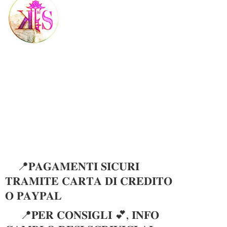
📍𝐏𝐀𝐆𝐀𝐌𝐄𝐍𝐓𝐈 𝐒𝐈𝐂𝐔𝐑𝐈
𝐓𝐑𝐀𝐌𝐈𝐓𝐄 𝐂𝐀𝐑𝐓𝐀 𝐃𝐈 𝐂𝐑𝐄𝐃𝐈𝐓𝐎
𝐎 𝐏𝐀𝐘𝐏𝐀𝐋
📍𝐏𝐄𝐑 𝐂𝐎𝐍𝐒𝐈𝐆𝐋𝐈 💕, 𝐈𝐍𝐅𝐎