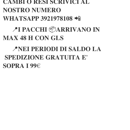
𝐂𝐀𝐌𝐁𝐈 𝐎 𝐑𝐄𝐒𝐈 𝐒𝐂𝐑𝐈𝐕𝐈𝐂𝐈 𝐀𝐋
𝐍𝐎𝐒𝐓𝐑𝐎 𝐍𝐔𝐌𝐄𝐑𝐎
𝐖𝐇𝐀𝐓𝐒𝐀𝐏𝐏 𝟑𝟗𝟐𝟏𝟗𝟕𝟖𝟏𝟎𝟖 📲
📍𝐈 𝐏𝐀𝐂𝐂𝐇𝐈 📦𝐀𝐑𝐑𝐈𝐕𝐀𝐍𝐎 𝐈𝐍
𝐌𝐀𝐗 𝟒𝟖 𝐇 𝐂𝐎𝐍 𝐆𝐋𝐒
📍𝐍𝐄𝐈 𝐏𝐄𝐑𝐈𝐎𝐃𝐈 𝐃𝐈 𝐒𝐀𝐋𝐃𝐎 𝐋𝐀
𝐒𝐏𝐄𝐃𝐈𝐙𝐈𝐎𝐍𝐄 𝐆𝐑𝐀𝐓𝐔𝐈𝐓𝐀 𝐄’
𝐒𝐎𝐏𝐑𝐀 𝐈 𝟗𝟗€