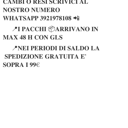
𝐂𝐀𝐌𝐁𝐈 𝐎 𝐑𝐄𝐒𝐈 𝐒𝐂𝐑𝐈𝐕𝐈𝐂𝐈 𝐀𝐋
𝐍𝐎𝐒𝐓𝐑𝐎 𝐍𝐔𝐌𝐄𝐑𝐎
𝐖𝐇𝐀𝐓𝐒𝐀𝐏𝐏 𝟑𝟗𝟐𝟏𝟗𝟕𝟖𝟏𝟎𝟖 📲
📍𝐈 𝐏𝐀𝐂𝐂𝐇𝐈 📦𝐀𝐑𝐑𝐈𝐕𝐀𝐍𝐎 𝐈𝐍
𝐌𝐀𝐗 𝟒𝟖 𝐇 𝐂𝐎𝐍 𝐆𝐋𝐒
📍𝐍𝐄𝐈 𝐏𝐄𝐑𝐈𝐎𝐃𝐈 𝐃𝐈 𝐒𝐀𝐋𝐃𝐎 𝐋𝐀
𝐒𝐏𝐄𝐃𝐈𝐙𝐈𝐎𝐍𝐄 𝐆𝐑𝐀𝐓𝐔𝐈𝐓𝐀 𝐄’
𝐒𝐎𝐏𝐑𝐀 𝐈 𝟗𝟗€