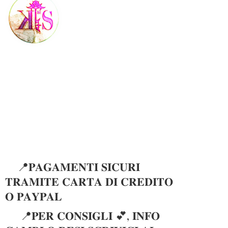
📍𝐏𝐀𝐆𝐀𝐌𝐄𝐍𝐓𝐈 𝐒𝐈𝐂𝐔𝐑𝐈
𝐓𝐑𝐀𝐌𝐈𝐓𝐄 𝐂𝐀𝐑𝐓𝐀 𝐃𝐈 𝐂𝐑𝐄𝐃𝐈𝐓𝐎
𝐎 𝐏𝐀𝐘𝐏𝐀𝐋
📍𝐏𝐄𝐑 𝐂𝐎𝐍𝐒𝐈𝐆𝐋𝐈 💕, 𝐈𝐍𝐅𝐎