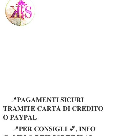
📍𝐏𝐀𝐆𝐀𝐌𝐄𝐍𝐓𝐈 𝐒𝐈𝐂𝐔𝐑𝐈
𝐓𝐑𝐀𝐌𝐈𝐓𝐄 𝐂𝐀𝐑𝐓𝐀 𝐃𝐈 𝐂𝐑𝐄𝐃𝐈𝐓𝐎
𝐎 𝐏𝐀𝐘𝐏𝐀𝐋
📍𝐏𝐄𝐑 𝐂𝐎𝐍𝐒𝐈𝐆𝐋𝐈 💕, 𝐈𝐍𝐅𝐎