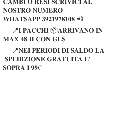
𝐂𝐀𝐌𝐁𝐈 𝐎 𝐑𝐄𝐒𝐈 𝐒𝐂𝐑𝐈𝐕𝐈𝐂𝐈 𝐀𝐋
𝐍𝐎𝐒𝐓𝐑𝐎 𝐍𝐔𝐌𝐄𝐑𝐎
𝐖𝐇𝐀𝐓𝐒𝐀𝐏𝐏 𝟑𝟗𝟐𝟏𝟗𝟕𝟖𝟏𝟎𝟖 📲
📍𝐈 𝐏𝐀𝐂𝐂𝐇𝐈 📦𝐀𝐑𝐑𝐈𝐕𝐀𝐍𝐎 𝐈𝐍
𝐌𝐀𝐗 𝟒𝟖 𝐇 𝐂𝐎𝐍 𝐆𝐋𝐒
📍𝐍𝐄𝐈 𝐏𝐄𝐑𝐈𝐎𝐃𝐈 𝐃𝐈 𝐒𝐀𝐋𝐃𝐎 𝐋𝐀
𝐒𝐏𝐄𝐃𝐈𝐙𝐈𝐎𝐍𝐄 𝐆𝐑𝐀𝐓𝐔𝐈𝐓𝐀 𝐄’
𝐒𝐎𝐏𝐑𝐀 𝐈 𝟗𝟗€