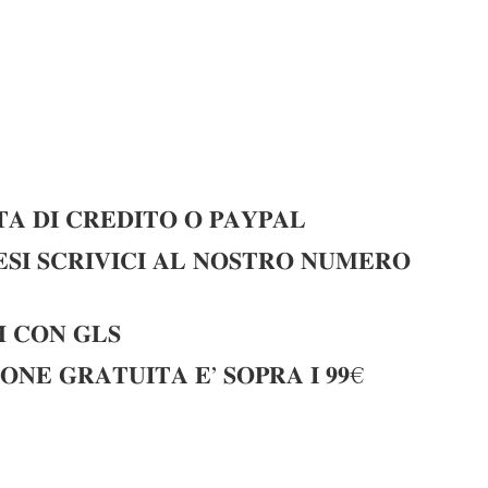
𝐀 𝐃𝐈 𝐂𝐑𝐄𝐃𝐈𝐓𝐎 𝐎 𝐏𝐀𝐘𝐏𝐀𝐋
𝐈 𝐒𝐂𝐑𝐈𝐕𝐈𝐂𝐈 𝐀𝐋 𝐍𝐎𝐒𝐓𝐑𝐎 𝐍𝐔𝐌𝐄𝐑𝐎
 𝐂𝐎𝐍 𝐆𝐋𝐒
𝐎𝐍𝐄 𝐆𝐑𝐀𝐓𝐔𝐈𝐓𝐀 𝐄’ 𝐒𝐎𝐏𝐑𝐀 𝐈 𝟗𝟗€