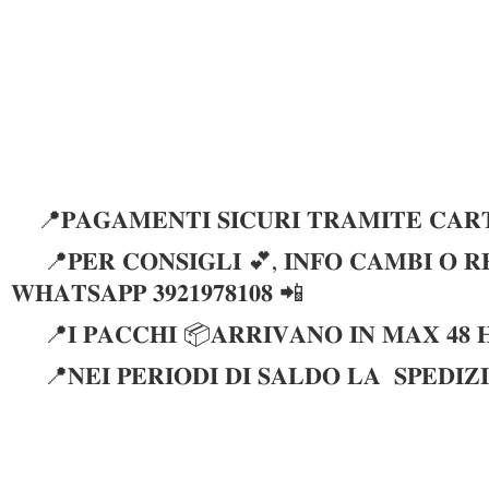
📍𝐏𝐀𝐆𝐀𝐌𝐄𝐍𝐓𝐈 𝐒𝐈𝐂𝐔𝐑𝐈 𝐓𝐑𝐀𝐌𝐈𝐓𝐄 𝐂𝐀𝐑𝐓
📍𝐏𝐄𝐑 𝐂𝐎𝐍𝐒𝐈𝐆𝐋𝐈 💕, 𝐈𝐍𝐅𝐎 𝐂𝐀𝐌𝐁𝐈 𝐎 𝐑𝐄
𝐖𝐇𝐀𝐓𝐒𝐀𝐏𝐏 𝟑𝟗𝟐𝟏𝟗𝟕𝟖𝟏𝟎𝟖 📲
📍𝐈 𝐏𝐀𝐂𝐂𝐇𝐈 📦𝐀𝐑𝐑𝐈𝐕𝐀𝐍𝐎 𝐈𝐍 𝐌𝐀𝐗 𝟒𝟖 
📍𝐍𝐄𝐈 𝐏𝐄𝐑𝐈𝐎𝐃𝐈 𝐃𝐈 𝐒𝐀𝐋𝐃𝐎 𝐋𝐀 𝐒𝐏𝐄𝐃𝐈𝐙𝐈