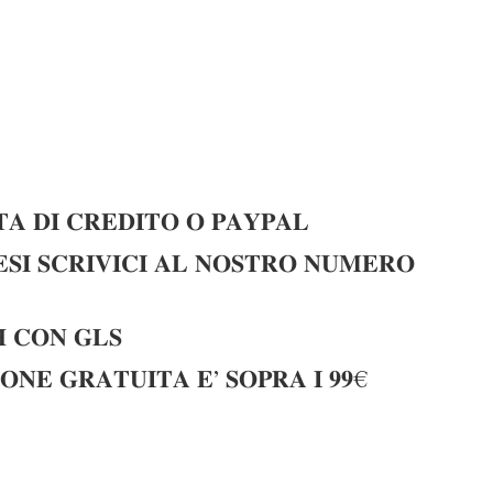
𝐀 𝐃𝐈 𝐂𝐑𝐄𝐃𝐈𝐓𝐎 𝐎 𝐏𝐀𝐘𝐏𝐀𝐋
𝐈 𝐒𝐂𝐑𝐈𝐕𝐈𝐂𝐈 𝐀𝐋 𝐍𝐎𝐒𝐓𝐑𝐎 𝐍𝐔𝐌𝐄𝐑𝐎
 𝐂𝐎𝐍 𝐆𝐋𝐒
𝐎𝐍𝐄 𝐆𝐑𝐀𝐓𝐔𝐈𝐓𝐀 𝐄’ 𝐒𝐎𝐏𝐑𝐀 𝐈 𝟗𝟗€