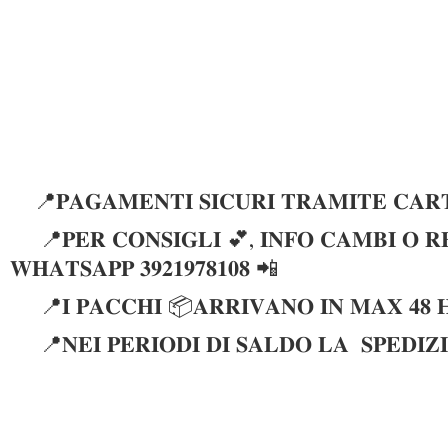
📍𝐏𝐀𝐆𝐀𝐌𝐄𝐍𝐓𝐈 𝐒𝐈𝐂𝐔𝐑𝐈 𝐓𝐑𝐀𝐌𝐈𝐓𝐄 𝐂𝐀𝐑𝐓
📍𝐏𝐄𝐑 𝐂𝐎𝐍𝐒𝐈𝐆𝐋𝐈 💕, 𝐈𝐍𝐅𝐎 𝐂𝐀𝐌𝐁𝐈 𝐎 𝐑𝐄
𝐖𝐇𝐀𝐓𝐒𝐀𝐏𝐏 𝟑𝟗𝟐𝟏𝟗𝟕𝟖𝟏𝟎𝟖 📲
📍𝐈 𝐏𝐀𝐂𝐂𝐇𝐈 📦𝐀𝐑𝐑𝐈𝐕𝐀𝐍𝐎 𝐈𝐍 𝐌𝐀𝐗 𝟒𝟖 
📍𝐍𝐄𝐈 𝐏𝐄𝐑𝐈𝐎𝐃𝐈 𝐃𝐈 𝐒𝐀𝐋𝐃𝐎 𝐋𝐀 𝐒𝐏𝐄𝐃𝐈𝐙𝐈