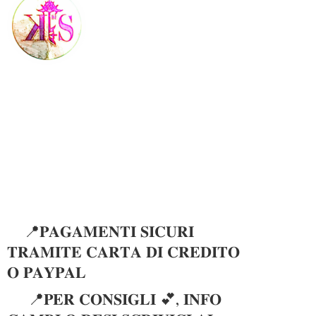
📍𝐏𝐀𝐆𝐀𝐌𝐄𝐍𝐓𝐈 𝐒𝐈𝐂𝐔𝐑𝐈
𝐓𝐑𝐀𝐌𝐈𝐓𝐄 𝐂𝐀𝐑𝐓𝐀 𝐃𝐈 𝐂𝐑𝐄𝐃𝐈𝐓𝐎
𝐎 𝐏𝐀𝐘𝐏𝐀𝐋
📍𝐏𝐄𝐑 𝐂𝐎𝐍𝐒𝐈𝐆𝐋𝐈 💕, 𝐈𝐍𝐅𝐎