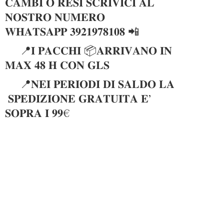
𝐂𝐀𝐌𝐁𝐈 𝐎 𝐑𝐄𝐒𝐈 𝐒𝐂𝐑𝐈𝐕𝐈𝐂𝐈 𝐀𝐋
𝐍𝐎𝐒𝐓𝐑𝐎 𝐍𝐔𝐌𝐄𝐑𝐎
𝐖𝐇𝐀𝐓𝐒𝐀𝐏𝐏 𝟑𝟗𝟐𝟏𝟗𝟕𝟖𝟏𝟎𝟖 📲
📍𝐈 𝐏𝐀𝐂𝐂𝐇𝐈 📦𝐀𝐑𝐑𝐈𝐕𝐀𝐍𝐎 𝐈𝐍
𝐌𝐀𝐗 𝟒𝟖 𝐇 𝐂𝐎𝐍 𝐆𝐋𝐒
📍𝐍𝐄𝐈 𝐏𝐄𝐑𝐈𝐎𝐃𝐈 𝐃𝐈 𝐒𝐀𝐋𝐃𝐎 𝐋𝐀
𝐒𝐏𝐄𝐃𝐈𝐙𝐈𝐎𝐍𝐄 𝐆𝐑𝐀𝐓𝐔𝐈𝐓𝐀 𝐄’
𝐒𝐎𝐏𝐑𝐀 𝐈 𝟗𝟗€