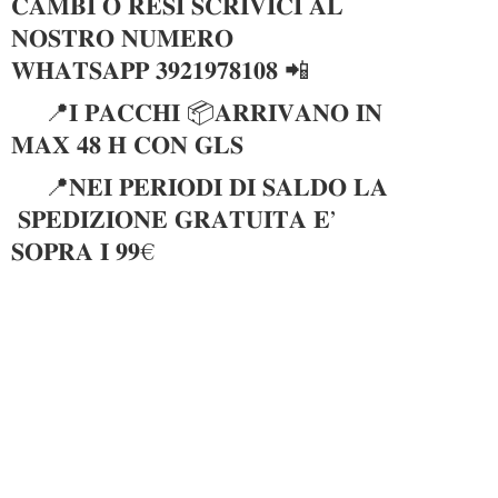
𝐂𝐀𝐌𝐁𝐈 𝐎 𝐑𝐄𝐒𝐈 𝐒𝐂𝐑𝐈𝐕𝐈𝐂𝐈 𝐀𝐋
𝐍𝐎𝐒𝐓𝐑𝐎 𝐍𝐔𝐌𝐄𝐑𝐎
𝐖𝐇𝐀𝐓𝐒𝐀𝐏𝐏 𝟑𝟗𝟐𝟏𝟗𝟕𝟖𝟏𝟎𝟖 📲
📍𝐈 𝐏𝐀𝐂𝐂𝐇𝐈 📦𝐀𝐑𝐑𝐈𝐕𝐀𝐍𝐎 𝐈𝐍
𝐌𝐀𝐗 𝟒𝟖 𝐇 𝐂𝐎𝐍 𝐆𝐋𝐒
📍𝐍𝐄𝐈 𝐏𝐄𝐑𝐈𝐎𝐃𝐈 𝐃𝐈 𝐒𝐀𝐋𝐃𝐎 𝐋𝐀
𝐒𝐏𝐄𝐃𝐈𝐙𝐈𝐎𝐍𝐄 𝐆𝐑𝐀𝐓𝐔𝐈𝐓𝐀 𝐄’
𝐒𝐎𝐏𝐑𝐀 𝐈 𝟗𝟗€