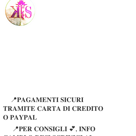
📍𝐏𝐀𝐆𝐀𝐌𝐄𝐍𝐓𝐈 𝐒𝐈𝐂𝐔𝐑𝐈
𝐓𝐑𝐀𝐌𝐈𝐓𝐄 𝐂𝐀𝐑𝐓𝐀 𝐃𝐈 𝐂𝐑𝐄𝐃𝐈𝐓𝐎
𝐎 𝐏𝐀𝐘𝐏𝐀𝐋
📍𝐏𝐄𝐑 𝐂𝐎𝐍𝐒𝐈𝐆𝐋𝐈 💕, 𝐈𝐍𝐅𝐎