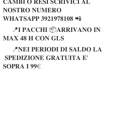
𝐂𝐀𝐌𝐁𝐈 𝐎 𝐑𝐄𝐒𝐈 𝐒𝐂𝐑𝐈𝐕𝐈𝐂𝐈 𝐀𝐋
𝐍𝐎𝐒𝐓𝐑𝐎 𝐍𝐔𝐌𝐄𝐑𝐎
𝐖𝐇𝐀𝐓𝐒𝐀𝐏𝐏 𝟑𝟗𝟐𝟏𝟗𝟕𝟖𝟏𝟎𝟖 📲
📍𝐈 𝐏𝐀𝐂𝐂𝐇𝐈 📦𝐀𝐑𝐑𝐈𝐕𝐀𝐍𝐎 𝐈𝐍
𝐌𝐀𝐗 𝟒𝟖 𝐇 𝐂𝐎𝐍 𝐆𝐋𝐒
📍𝐍𝐄𝐈 𝐏𝐄𝐑𝐈𝐎𝐃𝐈 𝐃𝐈 𝐒𝐀𝐋𝐃𝐎 𝐋𝐀
𝐒𝐏𝐄𝐃𝐈𝐙𝐈𝐎𝐍𝐄 𝐆𝐑𝐀𝐓𝐔𝐈𝐓𝐀 𝐄’
𝐒𝐎𝐏𝐑𝐀 𝐈 𝟗𝟗€