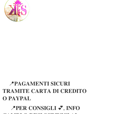
📍𝐏𝐀𝐆𝐀𝐌𝐄𝐍𝐓𝐈 𝐒𝐈𝐂𝐔𝐑𝐈
𝐓𝐑𝐀𝐌𝐈𝐓𝐄 𝐂𝐀𝐑𝐓𝐀 𝐃𝐈 𝐂𝐑𝐄𝐃𝐈𝐓𝐎
𝐎 𝐏𝐀𝐘𝐏𝐀𝐋
📍𝐏𝐄𝐑 𝐂𝐎𝐍𝐒𝐈𝐆𝐋𝐈 💕, 𝐈𝐍𝐅𝐎