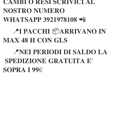
𝐂𝐀𝐌𝐁𝐈 𝐎 𝐑𝐄𝐒𝐈 𝐒𝐂𝐑𝐈𝐕𝐈𝐂𝐈 𝐀𝐋
𝐍𝐎𝐒𝐓𝐑𝐎 𝐍𝐔𝐌𝐄𝐑𝐎
𝐖𝐇𝐀𝐓𝐒𝐀𝐏𝐏 𝟑𝟗𝟐𝟏𝟗𝟕𝟖𝟏𝟎𝟖 📲
📍𝐈 𝐏𝐀𝐂𝐂𝐇𝐈 📦𝐀𝐑𝐑𝐈𝐕𝐀𝐍𝐎 𝐈𝐍
𝐌𝐀𝐗 𝟒𝟖 𝐇 𝐂𝐎𝐍 𝐆𝐋𝐒
📍𝐍𝐄𝐈 𝐏𝐄𝐑𝐈𝐎𝐃𝐈 𝐃𝐈 𝐒𝐀𝐋𝐃𝐎 𝐋𝐀
𝐒𝐏𝐄𝐃𝐈𝐙𝐈𝐎𝐍𝐄 𝐆𝐑𝐀𝐓𝐔𝐈𝐓𝐀 𝐄’
𝐒𝐎𝐏𝐑𝐀 𝐈 𝟗𝟗€