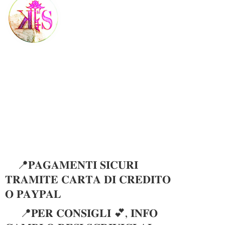
📍𝐏𝐀𝐆𝐀𝐌𝐄𝐍𝐓𝐈 𝐒𝐈𝐂𝐔𝐑𝐈
𝐓𝐑𝐀𝐌𝐈𝐓𝐄 𝐂𝐀𝐑𝐓𝐀 𝐃𝐈 𝐂𝐑𝐄𝐃𝐈𝐓𝐎
𝐎 𝐏𝐀𝐘𝐏𝐀𝐋
📍𝐏𝐄𝐑 𝐂𝐎𝐍𝐒𝐈𝐆𝐋𝐈 💕, 𝐈𝐍𝐅𝐎