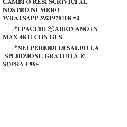
𝐂𝐀𝐌𝐁𝐈 𝐎 𝐑𝐄𝐒𝐈 𝐒𝐂𝐑𝐈𝐕𝐈𝐂𝐈 𝐀𝐋
𝐍𝐎𝐒𝐓𝐑𝐎 𝐍𝐔𝐌𝐄𝐑𝐎
𝐖𝐇𝐀𝐓𝐒𝐀𝐏𝐏 𝟑𝟗𝟐𝟏𝟗𝟕𝟖𝟏𝟎𝟖 📲
📍𝐈 𝐏𝐀𝐂𝐂𝐇𝐈 📦𝐀𝐑𝐑𝐈𝐕𝐀𝐍𝐎 𝐈𝐍
𝐌𝐀𝐗 𝟒𝟖 𝐇 𝐂𝐎𝐍 𝐆𝐋𝐒
📍𝐍𝐄𝐈 𝐏𝐄𝐑𝐈𝐎𝐃𝐈 𝐃𝐈 𝐒𝐀𝐋𝐃𝐎 𝐋𝐀
𝐒𝐏𝐄𝐃𝐈𝐙𝐈𝐎𝐍𝐄 𝐆𝐑𝐀𝐓𝐔𝐈𝐓𝐀 𝐄’
𝐒𝐎𝐏𝐑𝐀 𝐈 𝟗𝟗€