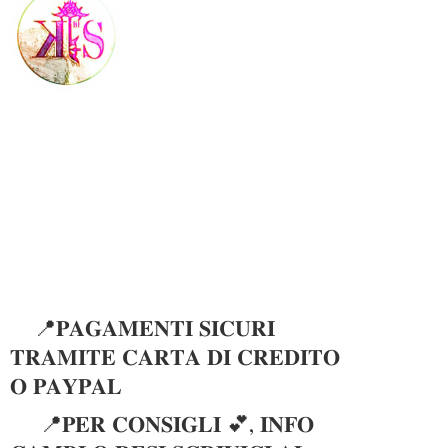
📍𝐏𝐀𝐆𝐀𝐌𝐄𝐍𝐓𝐈 𝐒𝐈𝐂𝐔𝐑𝐈
𝐓𝐑𝐀𝐌𝐈𝐓𝐄 𝐂𝐀𝐑𝐓𝐀 𝐃𝐈 𝐂𝐑𝐄𝐃𝐈𝐓𝐎
𝐎 𝐏𝐀𝐘𝐏𝐀𝐋
📍𝐏𝐄𝐑 𝐂𝐎𝐍𝐒𝐈𝐆𝐋𝐈 💕, 𝐈𝐍𝐅𝐎